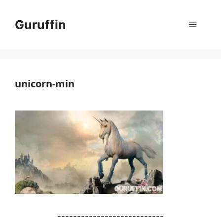
コ
ン
Guruffin
メ
テ
ン
ニ
ツ
へ
ス
unicorn-min
ュ
キ
ッ
ー
プ
---------------------------