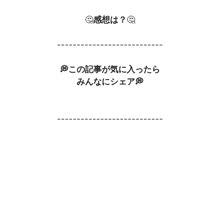
🤔
感想は？
🤔
---------------------------
💭この記事が気に入ったら
みんなにシェア💭
---------------------------