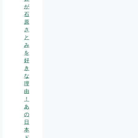
が
石
原
さ
と
み
を
好
き
な
理
由
！
あ
の
日
本
ド