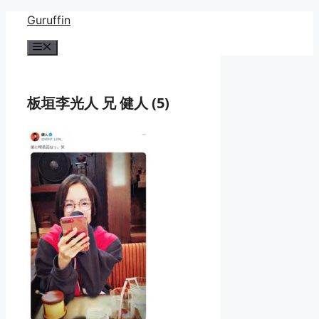
コ
Guruffin
ン
メ
テ
ニ
ン
ュ
ー
ツ
板垣李光人 兄 健人 (5)
へ
ス
キ
ッ
プ