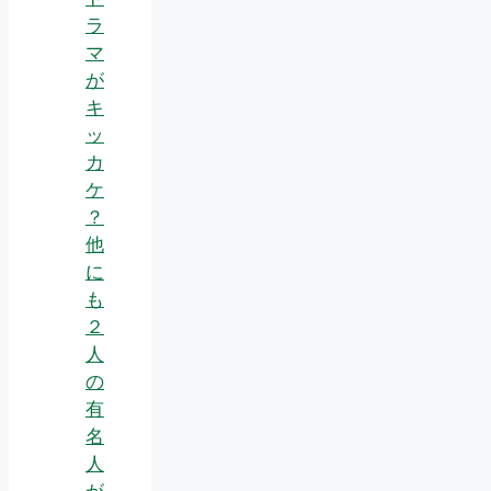
ラ
マ
が
キ
ッ
カ
ケ
？
他
に
も
２
人
の
有
名
人
が