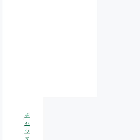
チ
ャ
ウ
ヌ