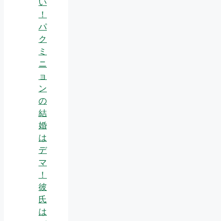
い
！
パ
ク
ミ
ニ
ョ
ン
の
結
婚
は
デ
マ
！
彼
氏
は