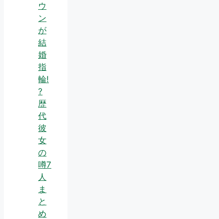
ウ
ン
が
結
婚
指
輪!
?
歴
代
彼
女
の
噂7
人
ま
と
め