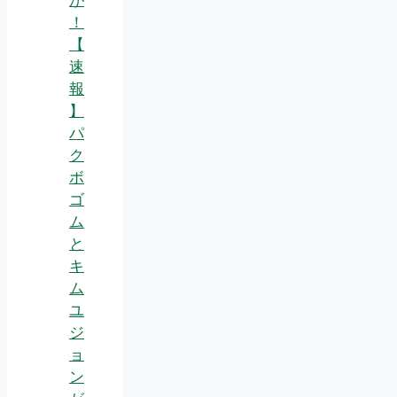
！
【
速
報
】
パ
ク
ボ
ゴ
ム
と
キ
ム
ユ
ジ
ョ
ン