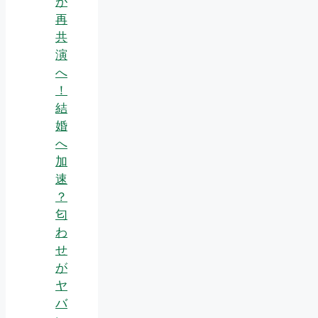
が
再
共
演
へ
！
結
婚
へ
加
速
？
匂
わ
せ
が
ヤ
バ