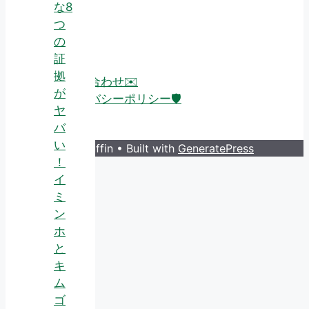
な8
つ
About
の
証
拠
お問い合わせ✉️
が
プライバシーポリシー🛡️
ヤ
バ
い
© 2026 Guruffin
• Built with
GeneratePress
！
イ
ミ
ン
ホ
と
キ
ム
ゴ