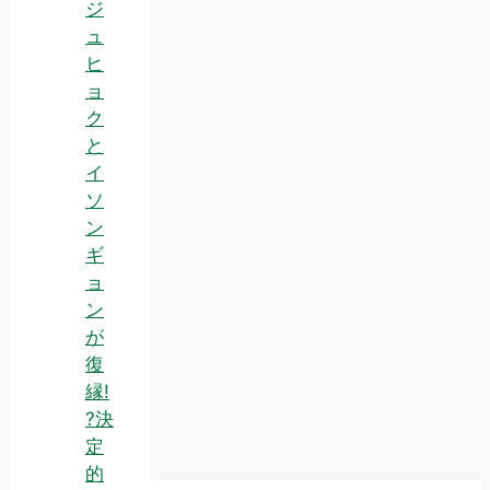
ジ
ュ
ヒ
ョ
ク
と
イ
ソ
ン
ギ
ョ
ン
が
復
縁!
?決
定
的