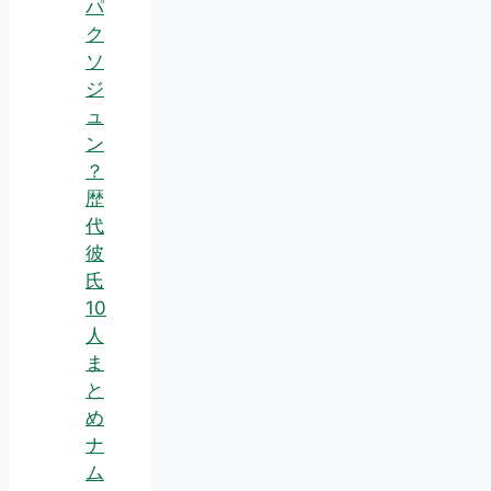
パ
ク
ソ
ジ
ュ
ン
？
歴
代
彼
氏
10
人
ま
と
め
ナ
ム