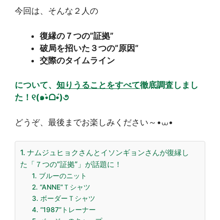
今回は、そんな２人の
復縁の７つの”証拠”
破局を招いた３つの”原因”
交際のタイムライン
について、
知りうることをすべて
徹底調査しまし
た！୧(๑•̀ᗝ•́)૭
どうぞ、最後までお楽しみください～•⩊•
1. ナムジュヒョクさんとイソンギョンさんが復縁し
た「７つの”証拠”」が話題に！
1. ブルーのニット
2. “ANNE”Ｔシャツ
3. ボーダーＴシャツ
4. “1987”トレーナー