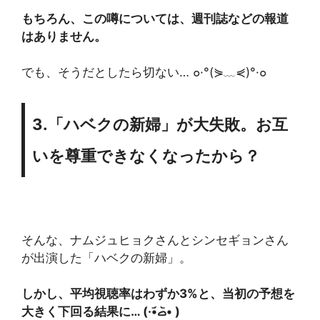
もちろん、この噂については、週刊誌などの報道
はありません。
でも、そうだとしたら切ない… ๐·°(⋟﹏⋞)°·๐
3.「ハベクの新婦」が大失敗。お互
いを尊重できなくなったから？
そんな、ナムジュヒョクさんとシンセギョンさん
が出演した「ハベクの新婦」。
しかし、平均視聴率はわずか3%と、当初の予想を
大きく下回る結果に… (·•᷄‎ࡇ•᷅ )