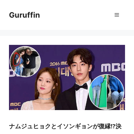
コ
ン
Guruffin
メ
テ
ン
ニ
ツ
へ
ス
ュ
キ
ッ
ー
プ
ナムジュヒョクとイソンギョンが復縁!?決