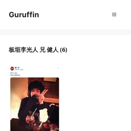
コ
ン
Guruffin
メ
テ
ン
ニ
ツ
へ
ス
板垣李光人 兄 健人 (6)
ュ
キ
ッ
ー
プ