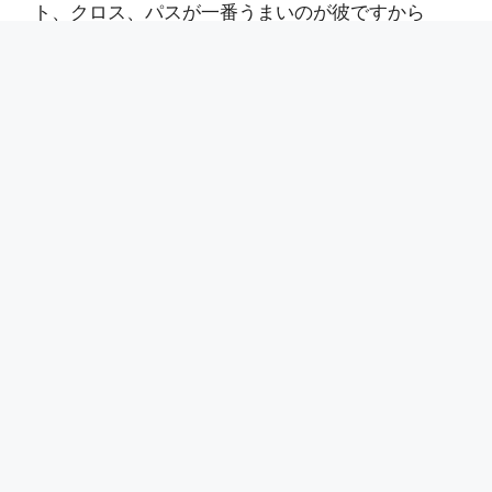
ト、クロス、パスが一番うまいのが彼ですから
ね。
関係ないですが、相手の監督さんにイエローカー
ドを出した主審はナイスですね。
（今回の甲府はそんなことは無いですが、）中継
を聴いているだけでも、ベンチからの暴言が聞こ
えることが多く、聞き苦しいので、そういうのに
は躊躇なくカードを出してほしいです。
自分が審判なら、ベンチにカードを出しまくりま
すw