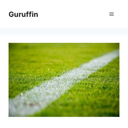
コ
ン
Guruffin
メ
テ
ン
ニ
ツ
へ
ス
ュ
キ
ッ
ー
プ