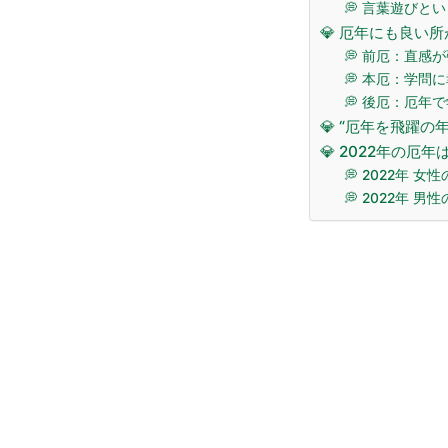
💭 言葉遊びと
💎 厄年にも良い
💭 前厄：直感
💭 本厄：学問
💭 後厄：厄年
💎 “厄年を飛躍
💎 2022年の厄年
💭 2022年 女
💭 2022年 男