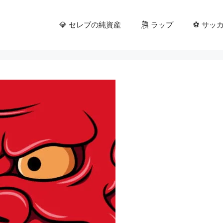
💎 セレブの純資産
🎘 ラップ
⚽ サッ