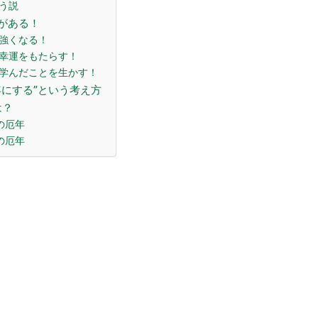
いう説
所がある！
が強くなる！
に幸運をもたらす！
で学んだことを生かす！
の年にする”という考え方
は？
性の厄年
性の厄年