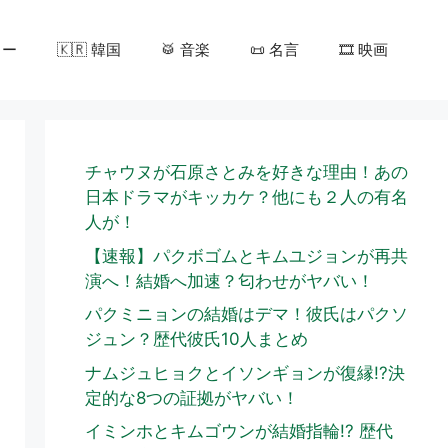
カー
🇰🇷 韓国
🥁 音楽
📜 名言
🎞️ 映画
チャウヌが石原さとみを好きな理由！あの
日本ドラマがキッカケ？他にも２人の有名
人が！
【速報】パクボゴムとキムユジョンが再共
演へ！結婚へ加速？匂わせがヤバい！
パクミニョンの結婚はデマ！彼氏はパクソ
ジュン？歴代彼氏10人まとめ
ナムジュヒョクとイソンギョンが復縁!?決
定的な8つの証拠がヤバい！
イミンホとキムゴウンが結婚指輪!? 歴代