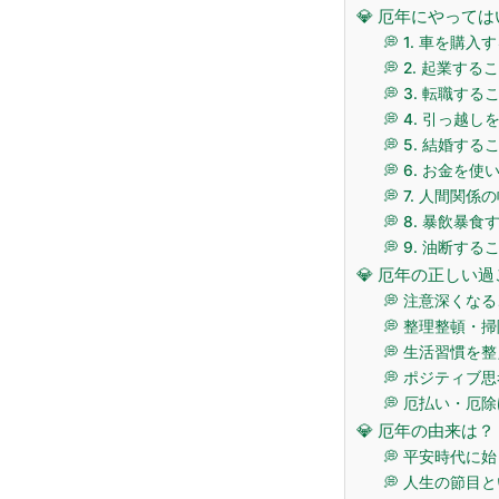
💎 厄年にやって
💭 1. 車を購入
💭 2. 起業する
💭 3. 転職する
💭 4. 引っ越
💭 5. 結婚する
💭 6. お金を
💭 7. 人間関
💭 8. 暴飲暴
💭 9. 油断する
💎 厄年の正しい
💭 注意深くな
💭 整理整頓・
💭 生活習慣を
💭 ポジティブ
💭 厄払い・厄
💎 厄年の由来は？
💭 平安時代に
💭 人生の節目