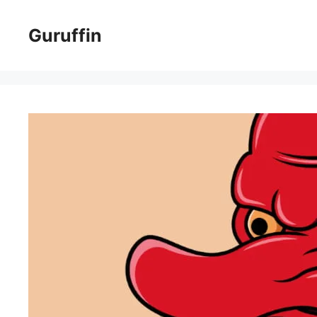
コ
ン
Guruffin
テ
ン
ツ
へ
ス
キ
ッ
プ