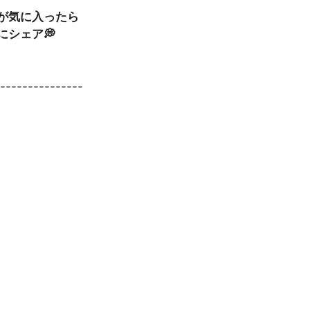
事が気に入ったら
にシェア💭
----------------