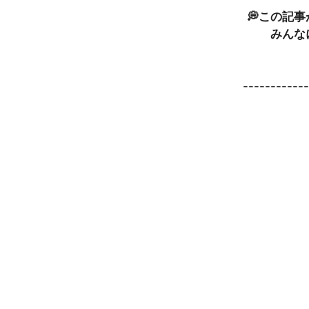
💭この記
みんな
-----------