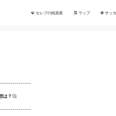
💎 セレブの純資産
🎘 ラップ
⚽ サッ
----------------
想は？
🤔
----------------