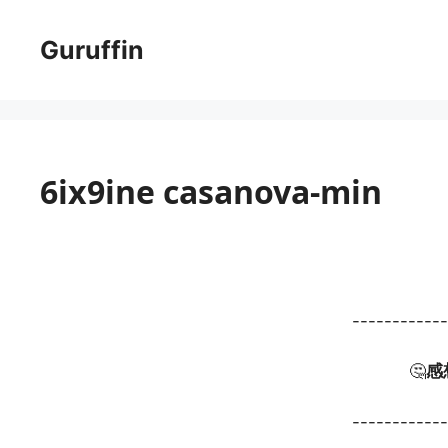
コ
ン
Guruffin
テ
ン
ツ
へ
ス
6ix9ine casanova-min
キ
ッ
プ
-----------
🤔
感
-----------