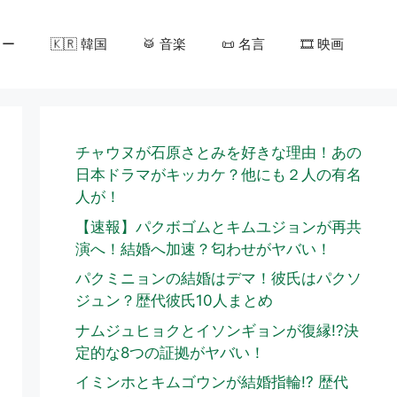
カー
🇰🇷 韓国
🥁 音楽
📜 名言
🎞️ 映画
チャウヌが石原さとみを好きな理由！あの
日本ドラマがキッカケ？他にも２人の有名
人が！
【速報】パクボゴムとキムユジョンが再共
演へ！結婚へ加速？匂わせがヤバい！
パクミニョンの結婚はデマ！彼氏はパクソ
ジュン？歴代彼氏10人まとめ
ナムジュヒョクとイソンギョンが復縁!?決
定的な8つの証拠がヤバい！
イミンホとキムゴウンが結婚指輪!? 歴代