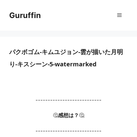
コ
ン
Guruffin
メ
テ
ン
ニ
ツ
へ
ス
パクボゴム-キムユジョン-雲が描いた月明
ュ
キ
り-キスシーン-5-watermarked
ッ
ー
プ
---------------------------
🤔
感想は？
🤔
---------------------------