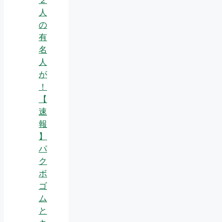
人
の
有
名
人
が
！
【
速
報
】
パ
ク
ボ
ゴ
ム
と