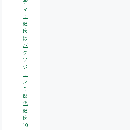
デ
マ
！
彼
氏
は
パ
ク
ソ
ジ
ュ
ン
？
歴
代
彼
氏
10