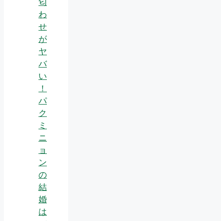
匂
わ
せ
が
ヤ
バ
い
！
パ
ク
ミ
ニ
ョ
ン
の
結
婚
は