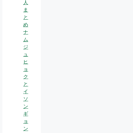
人
ま
と
め
ナ
ム
ジ
ュ
ヒ
ョ
ク
と
イ
ソ
ン
ギ
ョ
ン