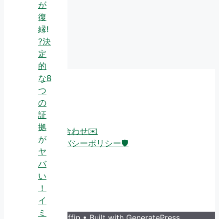
が
復
縁!
?決
定
的
な8
つ
About
の
証
拠
お問い合わせ✉️
が
プライバシーポリシー🛡️
ヤ
バ
い
！
イ
ミ
© 2026 Guruffin
• Built with
GeneratePress