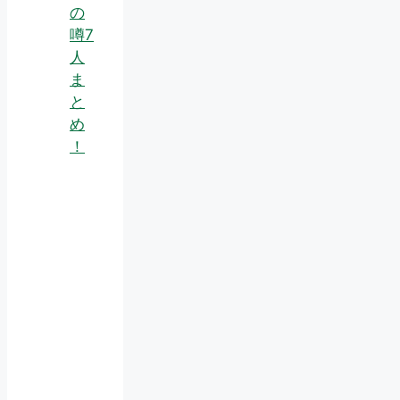
の
噂7
人
ま
と
め
！