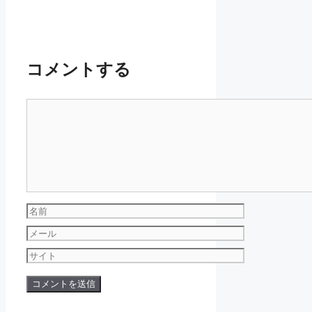
コメントする
コ
メ
ン
ト
名
前
メ
ー
サ
ル
イ
ト