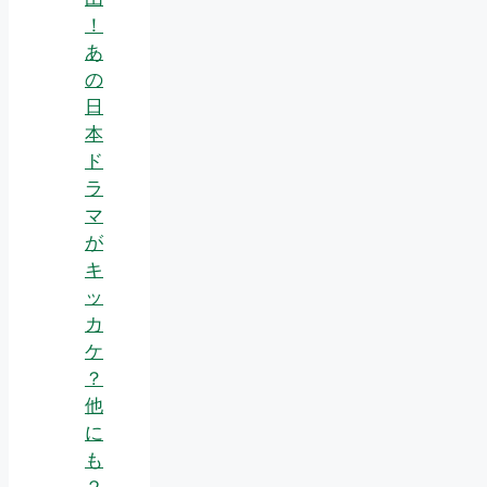
！
あ
の
日
本
ド
ラ
マ
が
キ
ッ
カ
ケ
？
他
に
も
２