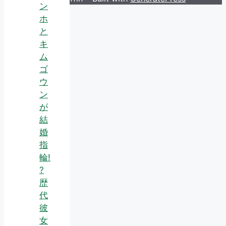
ン
ホ
と
キ
ム
ゴ
ウ
ン
が
結
婚
指
輪!
?
歴
代
彼
女