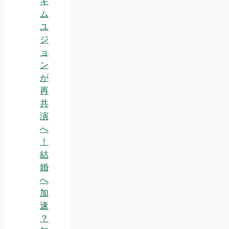
キ
ム
ユ
ジ
ョ
ン
が
再
共
演
へ
！
結
婚
へ
加
速
？