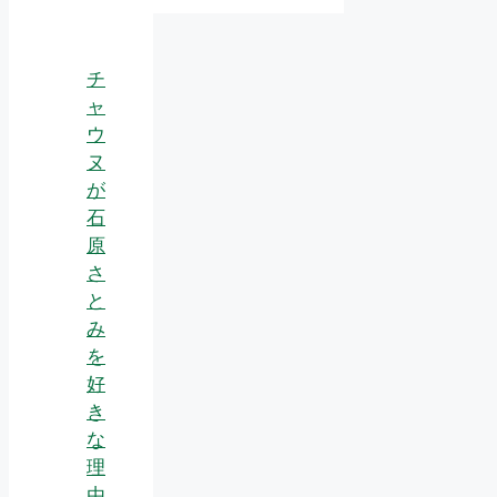
チ
ャ
ウ
ヌ
が
石
原
さ
と
み
を
好
き
な
理
由