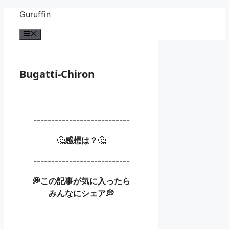
コ
Guruffin
ン
メ
テ
ニ
ン
ュ
ー
ツ
Bugatti-Chiron
へ
ス
キ
ッ
---------------------------
プ
🤔
感想は？
🤔
---------------------------
💭この記事が気に入ったら
みんなにシェア💭