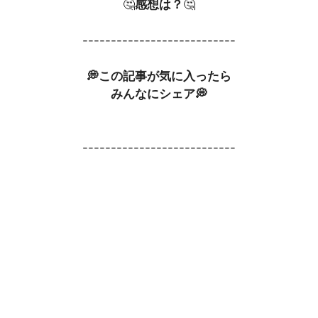
🤔
感想は？
🤔
---------------------------
💭この記事が気に入ったら
みんなにシェア💭
---------------------------