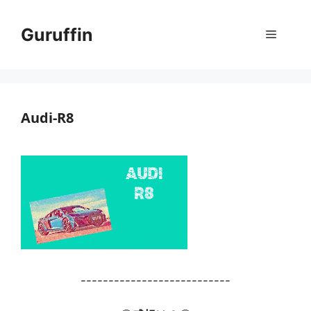
コ
ン
Guruffin
メ
テ
ン
ニ
ツ
へ
ス
Audi-R8
ュ
キ
ッ
ー
プ
---------------------------