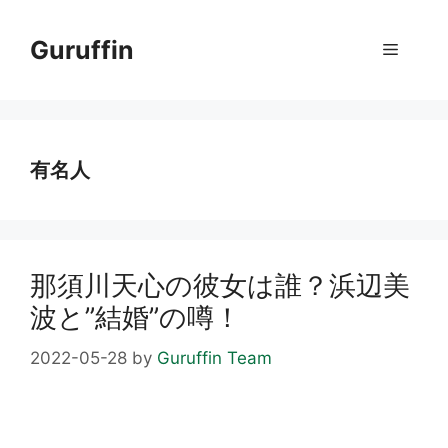
コ
ン
Guruffin
メ
テ
ン
ニ
ツ
へ
ス
有名人
ュ
キ
ッ
ー
プ
那須川天心の彼女は誰？浜辺美
波と”結婚”の噂！
2022-05-28
by
Guruffin Team