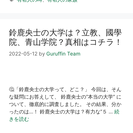
ゴ
グ
リ
ー
鈴鹿央士の大学は？立教、國學
院、青山学院？真相はコチラ！
2022-05-12
by
Guruffin Team
🤔「鈴鹿央士の大学って、どこ？」 今回は、そん
な疑問にお答えして、 鈴鹿央士の”本当の大学” に
ついて、徹底的に調査しました。 その結果、分か
ったのは…！ 鈴鹿央士の大学は？有力な”５ …
続
きを読む