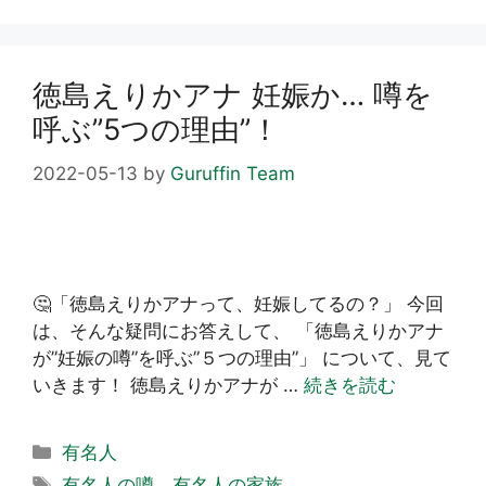
リ
ー
徳島えりかアナ 妊娠か… 噂を
呼ぶ”5つの理由”！
2022-05-13
by
Guruffin Team
🤔「徳島えりかアナって、妊娠してるの？」 今回
は、そんな疑問にお答えして、 「徳島えりかアナ
が”妊娠の噂”を呼ぶ”５つの理由”」 について、見て
いきます！ 徳島えりかアナが …
続きを読む
カ
有名人
テ
タ
有名人の噂
、
有名人の家族