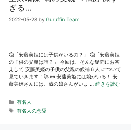
ぎる…
2022-05-28
by
Guruffin Team
🤔「安藤美姫には子供がいるの？」 🤔「安藤美姫
の子供の父親は誰？」 今回は、そんな疑問にお答
えして 安藤美姫の子供の父親の候補６人 について
見ていきます！🚀 📜 安藤美姫には娘がいる！ 安
藤美姫さんには、歳の娘さんがいま …
続きを読む
カ
有名人
テ
タ
有名人の恋愛
ゴ
グ
リ
ー