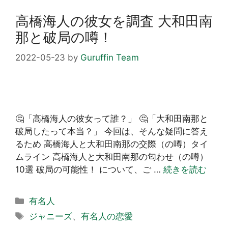
高橋海人の彼女を調査 大和田南
那と破局の噂！
2022-05-23
by
Guruffin Team
🤔「高橋海人の彼女って誰？」 🤔「大和田南那と
破局したって本当？」 今回は、そんな疑問に答え
るため 高橋海人と大和田南那の交際（の噂）タイ
ムライン 高橋海人と大和田南那の匂わせ（の噂）
10選 破局の可能性！ について、ご …
続きを読む
カ
有名人
テ
タ
ジャニーズ
、
有名人の恋愛
ゴ
グ