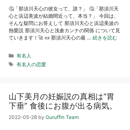
🤔「那須川天心の彼女って、誰？」 🤔「那須川天
心と浜辺美波が結婚間近って、本当？」 今回は、
そんな疑問にお答えして 那須川天心と浜辺美波の
熱愛説 那須川天心と浅倉カンナの関係 について見
ていきます！🚀 📜 那須川天心の最 …
続きを読む
カ
有名人
テ
タ
有名人の恋愛
ゴ
グ
リ
ー
山下美月の妊娠説の真相は”胃
下垂” 食後にお腹が出る病気。
2022-05-28
by
Guruffin Team