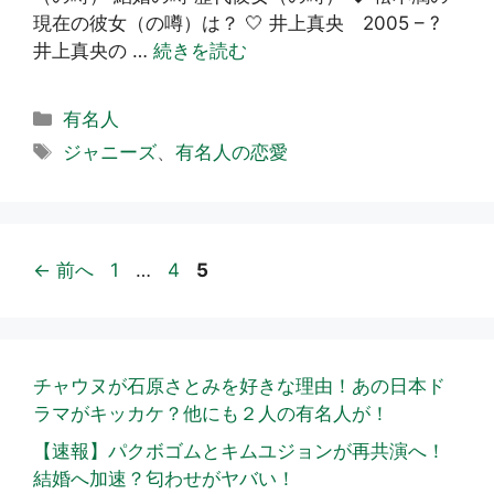
現在の彼女（の噂）は？ 🤍 井上真央 2005 – ?
井上真央の …
続きを読む
カ
有名人
テ
タ
ジャニーズ
、
有名人の恋愛
ゴ
グ
リ
ー
ペ
ペ
ペ
←
前へ
1
…
4
5
ー
ー
ー
ジ
ジ
ジ
チャウヌが石原さとみを好きな理由！あの日本ド
ラマがキッカケ？他にも２人の有名人が！
【速報】パクボゴムとキムユジョンが再共演へ！
結婚へ加速？匂わせがヤバい！