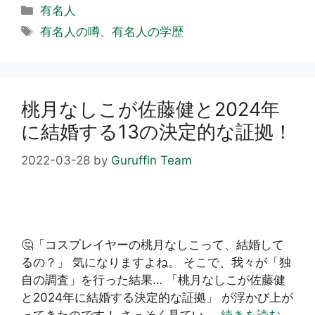
カ
有名人
テ
タ
有名人の噂
、
有名人の学歴
ゴ
グ
リ
ー
桃月なしこが佐藤健と2024年
に結婚する13の決定的な証拠！
2022-03-28
by
Guruffin Team
🤔「コスプレイヤーの桃月なしこって、結婚して
るの？」 気になりますよね。 そこで、我々が「独
自の調査」を行った結果… 「桃月なしこが佐藤健
と2024年に結婚する決定的な証拠」 が浮かび上が
ってきたのです！ さっそく見てい …
続きを読む