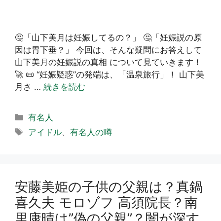
🤔「山下美月は妊娠してるの？」 🤔「妊娠説の原
因は胃下垂？」 今回は、そんな疑問にお答えして
山下美月の妊娠説の真相 について見ていきます！
🚀 📜 “妊娠疑惑”の発端は、「温泉旅行」！ 山下美
月さ …
続きを読む
カ
有名人
テ
タ
アイドル
、
有名人の噂
ゴ
グ
リ
ー
安藤美姫の子供の父親は？真鍋
喜久夫 モロゾフ 高須院長？南
里康晴は”偽の父親”？闇が深す