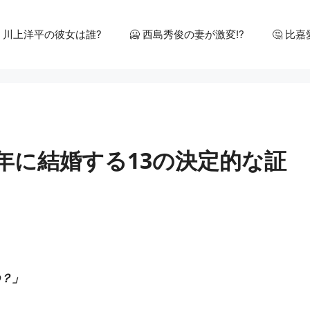
 川上洋平の彼女は誰?
🥶 西島秀俊の妻が激変!?
🤔 比
4年に結婚する13の決定的な証
の？」