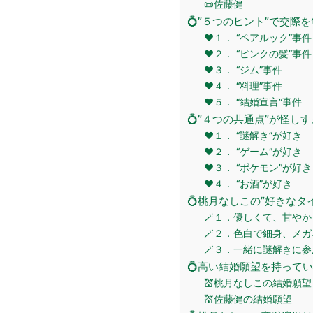
📜佐藤健
💍”５つのヒント”で交際
❤️１． “ペアルック”事件
❤️２． “ピンクの髪”事件
❤️３． “ジム”事件
❤️４． “料理”事件
❤️５． “結婚宣言”事件
💍”４つの共通点”が怪し
❤️１． “謎解き”が好き
❤️２． “ゲーム”が好き
❤️３． “ポケモン”が好き
❤️４． “お酒”が好き
💍桃月なしこの”好きなタ
🪄１．優しくて、甘や
🪄２．色白で細身、メ
🪄３．一緒に謎解きに
💍高い結婚願望を持って
💒桃月なしこの結婚願望
💒佐藤健の結婚願望