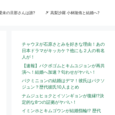
嘉愛未の旦那さんは誰?
🎿 高梨沙羅 小林陵侑と結婚へ?
チャウヌが石原さとみを好きな理由！あの
日本ドラマがキッカケ？他にも２人の有名
人が！
【速報】パクボゴムとキムユジョンが再共
演へ！結婚へ加速？匂わせがヤバい！
パクミニョンの結婚はデマ！彼氏はパクソ
ジュン？歴代彼氏10人まとめ
ナムジュヒョクとイソンギョンが復縁!?決
定的な8つの証拠がヤバい！
イミンホとキムゴウンが結婚指輪!? 歴代