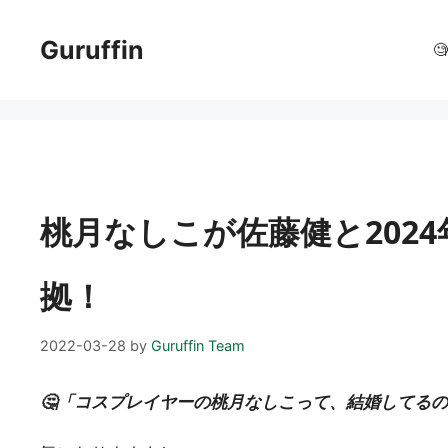
コ
ン
Guruffin

テ
ン
ツ
へ
ス
キ
ッ
桃月なしこが佐藤健と202
プ
拠！
2022-03-28
by
Guruffin Team
🤔「コスプレイヤーの桃月なしこって、結婚してる