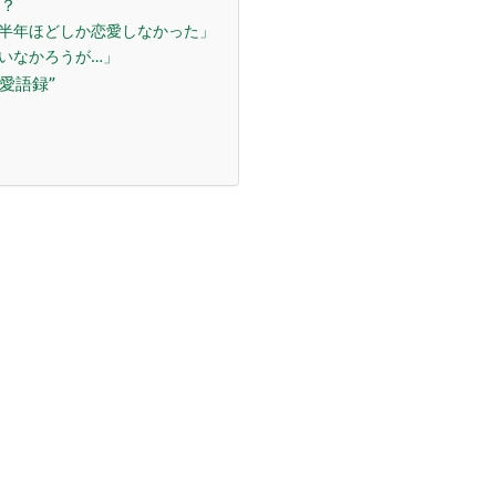
は？
ル半年ほどしか恋愛しなかった」
がいなかろうが…」
恋愛語録”