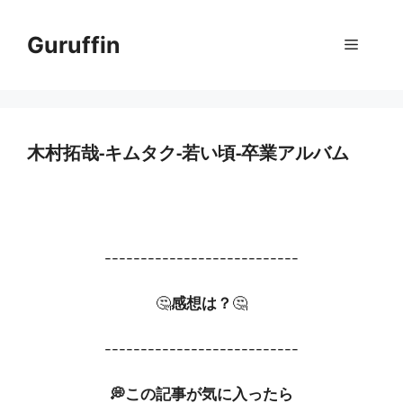
コ
ン
Guruffin
メ
テ
ン
ニ
ツ
へ
ス
木村拓哉-キムタク-若い頃-卒業アルバム
ュ
キ
ッ
ー
プ
---------------------------
🤔
感想は？
🤔
---------------------------
💭この記事が気に入ったら