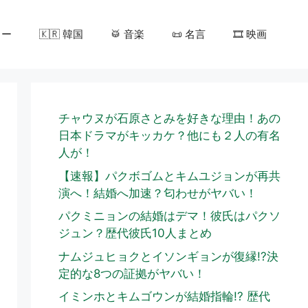
カー
🇰🇷 韓国
🥁 音楽
📜 名言
🎞️ 映画
チャウヌが石原さとみを好きな理由！あの
日本ドラマがキッカケ？他にも２人の有名
人が！
【速報】パクボゴムとキムユジョンが再共
演へ！結婚へ加速？匂わせがヤバい！
パクミニョンの結婚はデマ！彼氏はパクソ
ジュン？歴代彼氏10人まとめ
ナムジュヒョクとイソンギョンが復縁!?決
定的な8つの証拠がヤバい！
イミンホとキムゴウンが結婚指輪!? 歴代