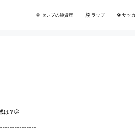
💎 セレブの純資産
🎘 ラップ
⚽ サッ
----------------
想は？
🤔
----------------