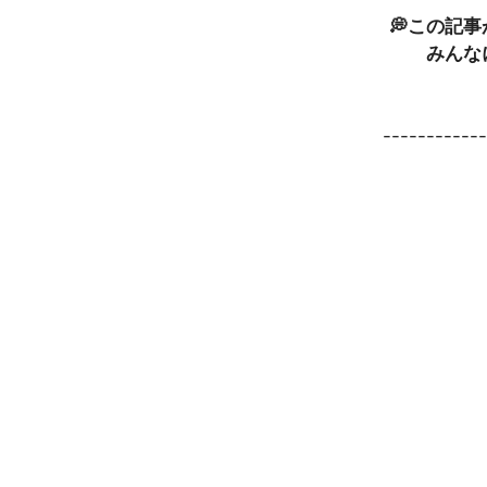
💭この記
みんな
-----------