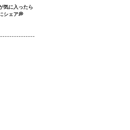
事が気に入ったら
にシェア💭
----------------