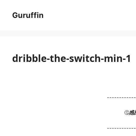
コ
ン
Guruffin
テ
ン
ツ
へ
ス
dribble-the-switch-min-1
キ
ッ
プ
-----------
🤔
感
-----------