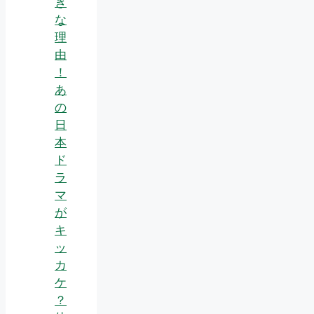
き
な
理
由
！
あ
の
日
本
ド
ラ
マ
が
キ
ッ
カ
ケ
？