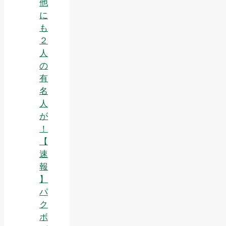
他
に
も
２
人
の
有
名
人
が
！
【
速
報
】
パ
ク
ボ