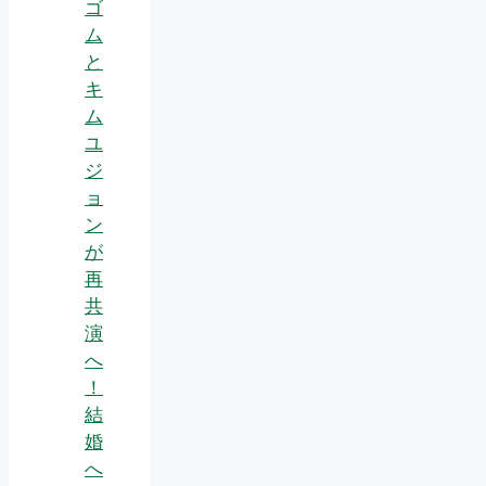
ゴ
ム
と
キ
ム
ユ
ジ
ョ
ン
が
再
共
演
へ
！
結
婚
へ