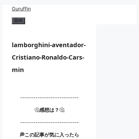
コ
Guruffin
ン
メ
テ
ニ
ン
ュ
ー
ツ
lamborghini-aventador-
へ
ス
Cristiano-Ronaldo-Cars-
キ
ッ
min
プ
---------------------------
🤔
感想は？
🤔
---------------------------
💭この記事が気に入ったら