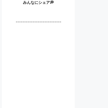
みんなにシェア💭
---------------------------