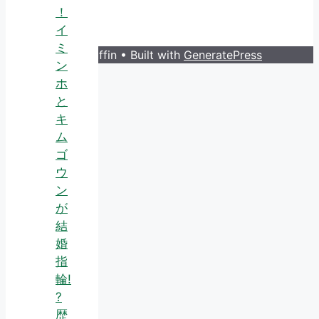
！
イ
ミ
© 2026 Guruffin
• Built with
GeneratePress
ン
ホ
と
キ
ム
ゴ
ウ
ン
が
結
婚
指
輪!
?
歴