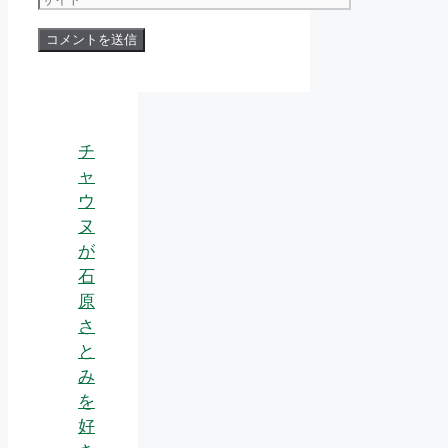
ル
イ
ト
チ
ャ
ウ
ヌ
が
石
原
さ
と
み
を
好