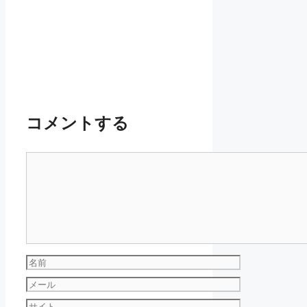
コメントする
コ
メ
ン
ト
名
前
メ
ー
サ