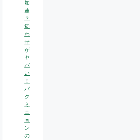
加
速
？
匂
わ
せ
が
ヤ
バ
い
！
パ
ク
ミ
ニ
ョ
ン
の