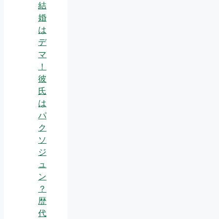
結
婚
は
デ
マ
！
彼
氏
は
パ
ク
ソ
ジ
ュ
ン
？
歴
代