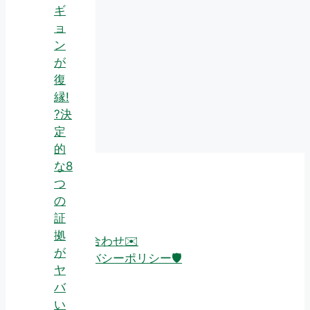
ギ
ョ
ン
が
復
縁!
?決
定
的
な8
つ
About
の
証
拠
お問い合わせ✉️
が
プライバシーポリシー🛡️
ヤ
バ
い