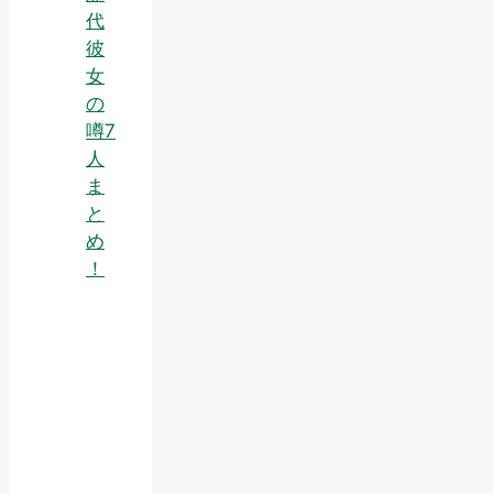
代
彼
女
の
噂7
人
ま
と
め
！