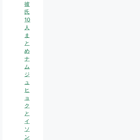
彼
氏
10
人
ま
と
め
ナ
ム
ジ
ュ
ヒ
ョ
ク
と
イ
ソ
ン