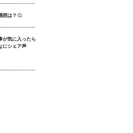
------------------
感想は？
🤔
------------------
記事が気に入ったら
なにシェア💭
------------------