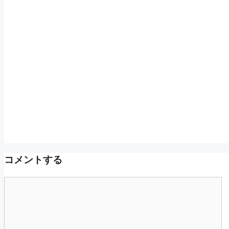
コメントする
コ
メ
ン
ト