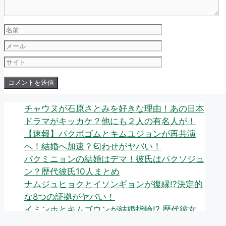
名
前
メ
ー
サ
ル
イ
ト
チャウヌが石原さとみを好きな理由！あの日本
ドラマがキッカケ？他にも２人の有名人が！
【速報】パクボゴムとキムユジョンが再共演
へ！結婚へ加速？匂わせがヤバい！
パクミニョンの結婚はデマ！彼氏はパクソジュ
ン？歴代彼氏10人まとめ
ナムジュヒョクとイソンギョンが復縁!?決定的
な8つの証拠がヤバい！
イミンホとキムゴウンが結婚指輪!? 歴代彼女
の噂7人まとめ！