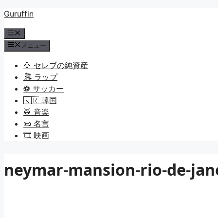
コ
Guruffin
ン
メ
テ
ニ
メニュー
ン
ュ
ツ
ー
💎 セレブの純資産
へ
🎘 ラップ
ス
⚽ サッカー
キ
🇰🇷 韓国
ッ
🥁 音楽
プ
📜 名言
🎞️ 映画
neymar-mansion-rio-de-jan