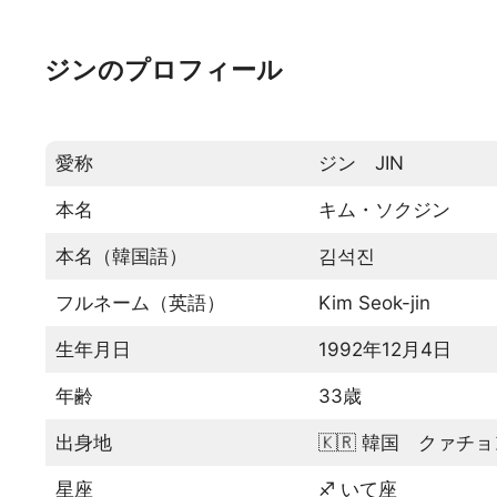
ジンのプロフィール
愛称
ジン JIN
本名
キム・ソクジン
本名（韓国語）
김석진
フルネーム（英語）
Kim Seok-jin
生年月日
1992年12月4日
年齢
33歳
出身地
🇰🇷 韓国 クァチ
星座
♐ いて座