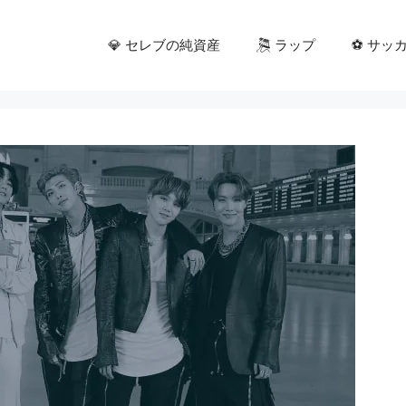
💎 セレブの純資産
🎘 ラップ
⚽ サッ