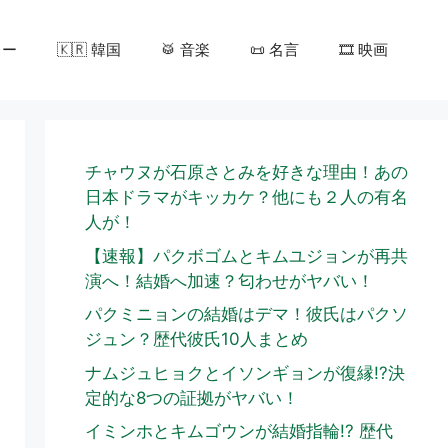
カー
🇰🇷 韓国
🥁 音楽
📜 名言
🎞️ 映画
チャウヌが石原さとみを好きな理由！あの
日本ドラマがキッカケ？他にも２人の有名
人が！
【速報】パクボゴムとキムユジョンが再共
演へ！結婚へ加速？匂わせがヤバい！
パクミニョンの結婚はデマ！彼氏はパクソ
ジュン？歴代彼氏10人まとめ
ナムジュヒョクとイソンギョンが復縁!?決
定的な8つの証拠がヤバい！
イミンホとキムゴウンが結婚指輪!? 歴代