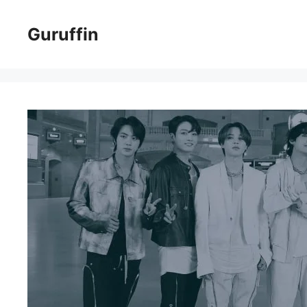
コ
ン
Guruffin
テ
ン
ツ
へ
ス
キ
ッ
プ