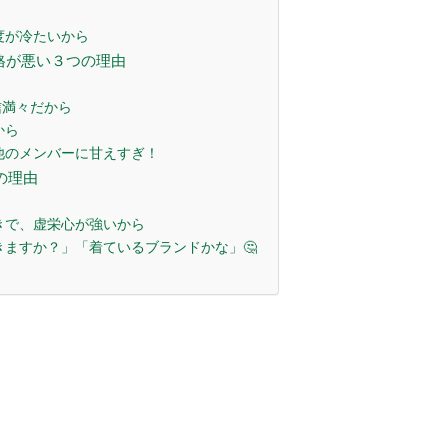
度が冷たいから
性格が悪い３つの理由
信満々だから
から
他のメンバーに甘えすぎ！
の理由
きで、虚栄心が強いから
ますか？」「着ているブランドかな」🤔