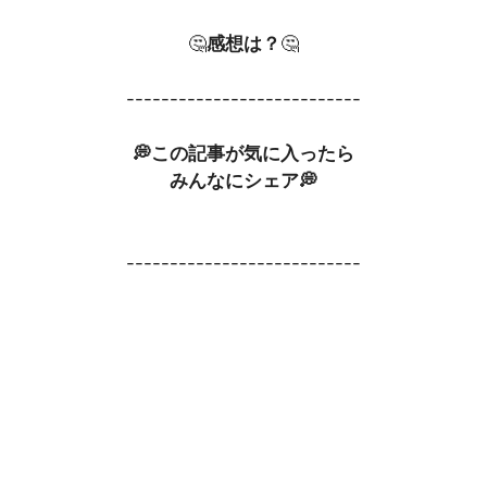
🤔
感想は？
🤔
---------------------------
💭この記事が気に入ったら
みんなにシェア💭
---------------------------