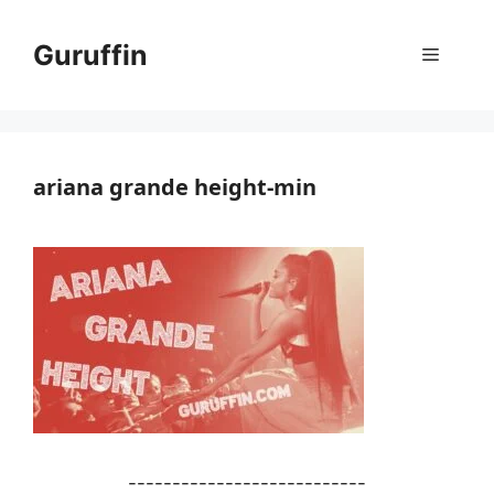
コ
ン
Guruffin
メ
テ
ン
ニ
ツ
へ
ス
ariana grande height-min
ュ
キ
ッ
ー
プ
---------------------------