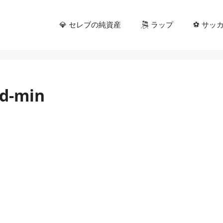
💎 セレブの純資産
🎘 ラップ
⚽ サッ
nd-min