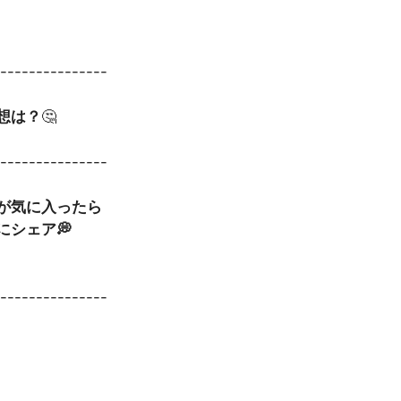
----------------
想は？
🤔
----------------
事が気に入ったら
にシェア💭
----------------