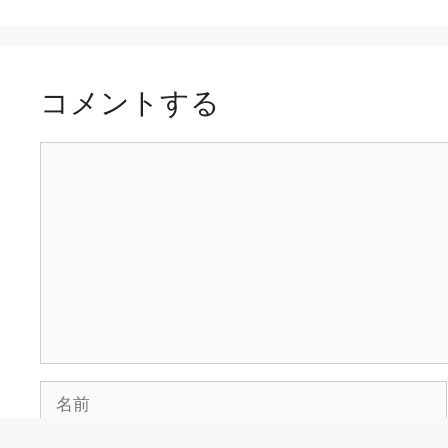
コメントする
コ
メ
ン
ト
名
前