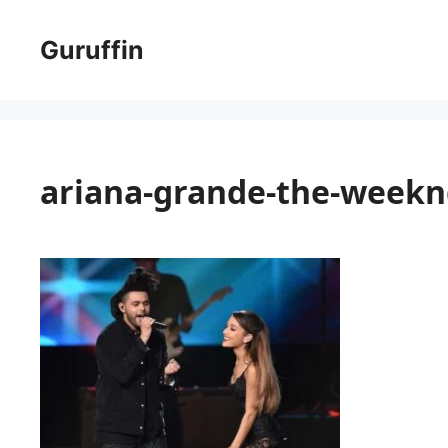
コ
ン
Guruffin
テ
ン
ツ
へ
ス
ariana-grande-the-week
キ
ッ
プ