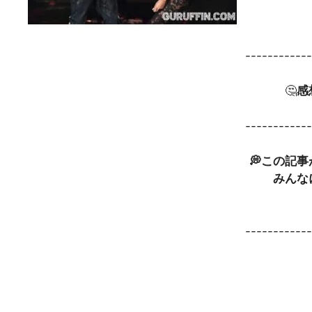
-----------
🤔
感
-----------
💭この記
みんな
-----------