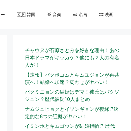
カー
🇰🇷 韓国
🥁 音楽
📜 名言
🎞️ 映画
チャウヌが石原さとみを好きな理由！あの
日本ドラマがキッカケ？他にも２人の有名
人が！
【速報】パクボゴムとキムユジョンが再共
演へ！結婚へ加速？匂わせがヤバい！
パクミニョンの結婚はデマ！彼氏はパクソ
ジュン？歴代彼氏10人まとめ
ナムジュヒョクとイソンギョンが復縁!?決
定的な8つの証拠がヤバい！
イミンホとキムゴウンが結婚指輪!? 歴代