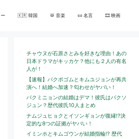
カー
🇰🇷 韓国
🥁 音楽
📜 名言
🎞️ 映画
チャウヌが石原さとみを好きな理由！あの
日本ドラマがキッカケ？他にも２人の有名
人が！
【速報】パクボゴムとキムユジョンが再共
演へ！結婚へ加速？匂わせがヤバい！
パクミニョンの結婚はデマ！彼氏はパクソ
ジュン？歴代彼氏10人まとめ
ナムジュヒョクとイソンギョンが復縁!?決
定的な8つの証拠がヤバい！
イミンホとキムゴウンが結婚指輪!? 歴代