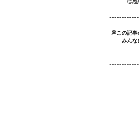
🤔
感
-----------
💭この記
みんな
-----------