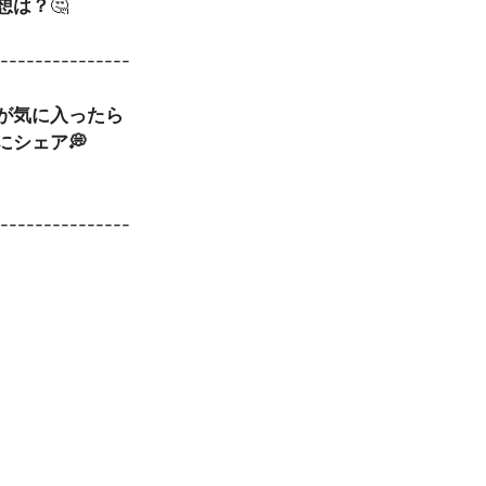
想は？
🤔
----------------
事が気に入ったら
にシェア💭
----------------