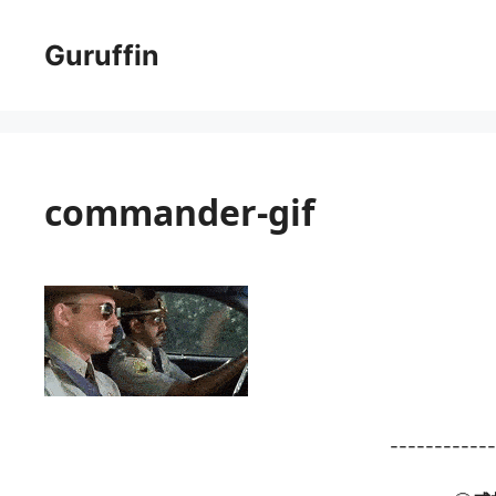
コ
ン
Guruffin
テ
ン
ツ
へ
ス
commander-gif
キ
ッ
プ
-----------