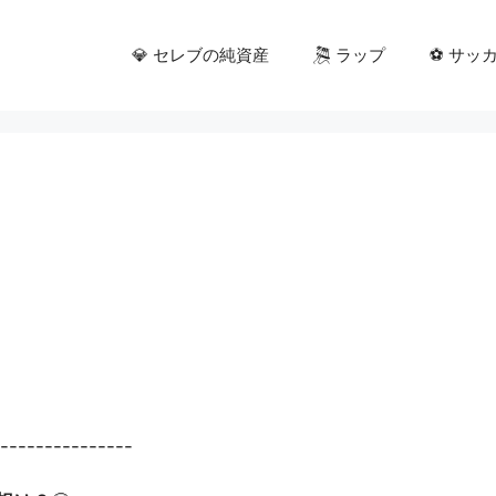
💎 セレブの純資産
🎘 ラップ
⚽ サッ
----------------