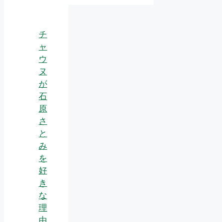
チ
ャ
ウ
ヌ
が
石
原
さ
と
み
を
好
き
な
理
由