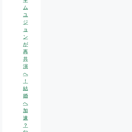
ム
ユ
ジ
ョ
ン
が
再
共
演
へ
！
結
婚
へ
加
速
？