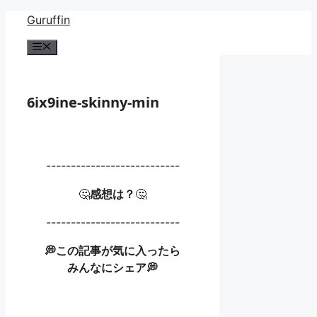
コ
Guruffin
ン
メ
テ
ニ
ン
ュ
ー
ツ
6ix9ine-skinny-min
へ
ス
キ
ッ
---------------------------
プ
🤔
感想は？
🤔
---------------------------
💭この記事が気に入ったら
みんなにシェア💭