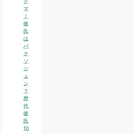
デ
マ
！
彼
氏
は
パ
ク
ソ
ジ
ュ
ン
？
歴
代
彼
氏
10