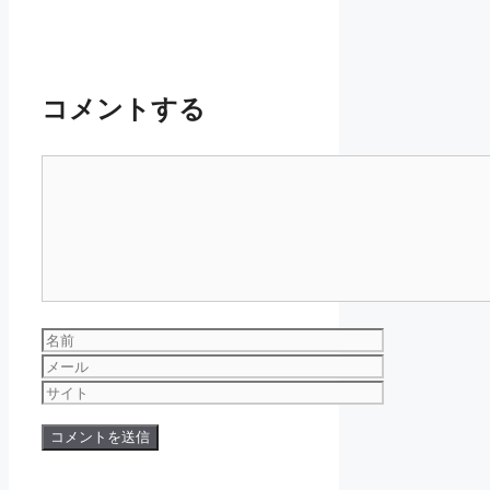
コメントする
コ
メ
ン
ト
名
前
メ
ー
サ
ル
イ
ト