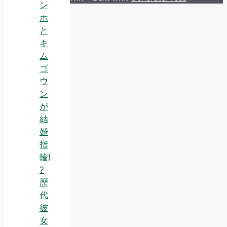
ン
ホ
と
キ
ム
ゴ
ウ
ン
が
結
婚
指
輪!
?
歴
代
彼
女