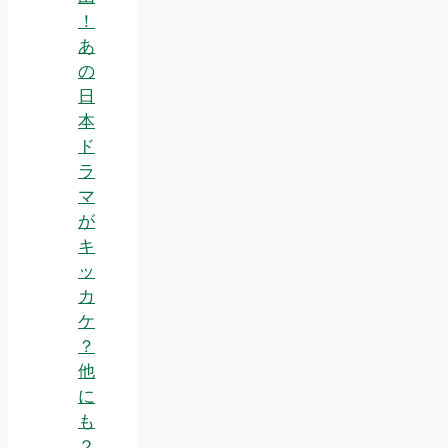
！
あ
の
日
本
ド
ラ
マ
が
キ
ッ
カ
ケ
？
他
に
も
２