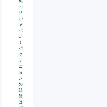
匂
わ
せ
が
ヤ
バ
い
！
パ
ク
ミ
ニ
ョ
ン
の
結
婚
は