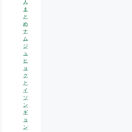
人
ま
と
め
ナ
ム
ジ
ュ
ヒ
ョ
ク
と
イ
ソ
ン
ギ
ョ
ン