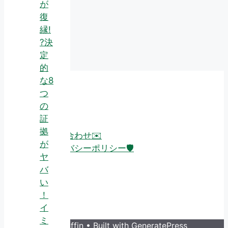
が
復
縁!
?決
定
的
な8
つ
About
の
証
拠
お問い合わせ✉️
が
プライバシーポリシー🛡️
ヤ
バ
い
！
イ
ミ
© 2026 Guruffin
• Built with
GeneratePress