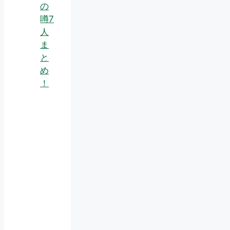
の
噂7
人
ま
と
め
！