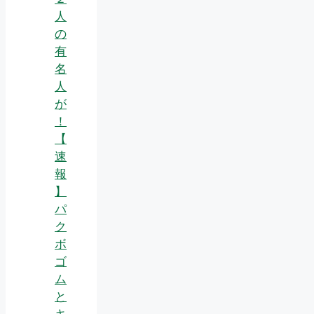
人
の
有
名
人
が
！
【
速
報
】
パ
ク
ボ
ゴ
ム
と
キ