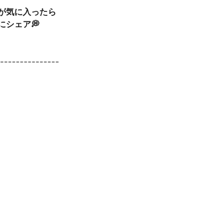
事が気に入ったら
にシェア💭
----------------