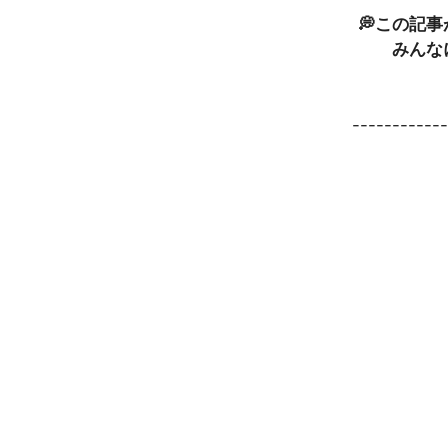
💭この記
みんな
-----------