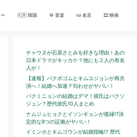
カー
🇰🇷 韓国
🥁 音楽
📜 名言
🎞️ 映画
チャウヌが石原さとみを好きな理由！あの
日本ドラマがキッカケ？他にも２人の有名
人が！
【速報】パクボゴムとキムユジョンが再共
演へ！結婚へ加速？匂わせがヤバい！
パクミニョンの結婚はデマ！彼氏はパクソ
ジュン？歴代彼氏10人まとめ
ナムジュヒョクとイソンギョンが復縁!?決
定的な8つの証拠がヤバい！
イミンホとキムゴウンが結婚指輪!? 歴代