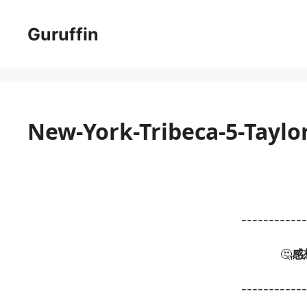
コ
ン
Guruffin
テ
ン
ツ
へ
ス
New-York-Tribeca-5-Taylo
キ
ッ
プ
-----------
🤔
感
-----------