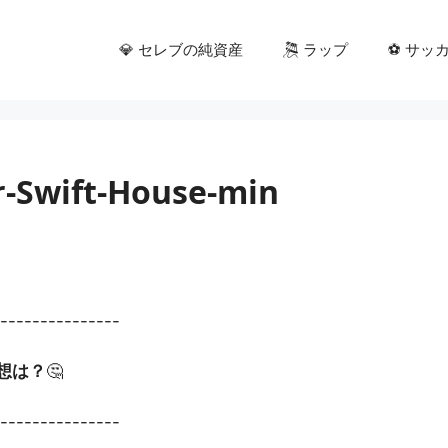
💎 セレブの純資産
🎘 ラップ
⚽ サッ
r-Swift-House-min
----------------
想は？
🤔
----------------