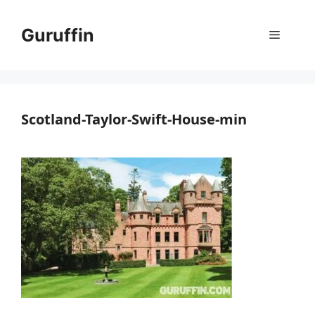
コ
ン
Guruffin
メ
テ
ン
ニ
ツ
へ
ス
Scotland-Taylor-Swift-House-min
ュ
キ
ッ
ー
プ