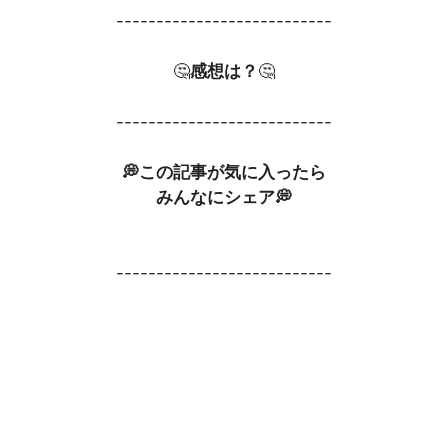
---------------------------
🤔
感想は？
🤔
---------------------------
💭この記事が気に入ったら
みんなにシェア💭
---------------------------