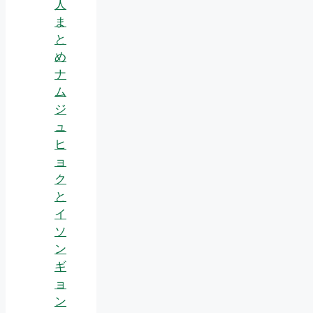
人
ま
と
め
ナ
ム
ジ
ュ
ヒ
ョ
ク
と
イ
ソ
ン
ギ
ョ
ン