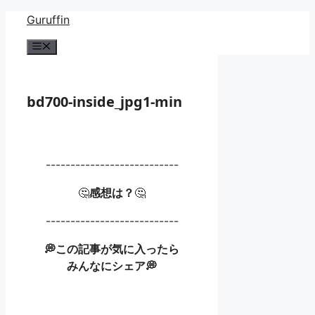
コ
Guruffin
ン
メ
テ
ニ
ン
ュ
ー
ツ
bd700-inside_jpg1-min
へ
ス
キ
ッ
---------------------------
プ
🤔
感想は？
🤔
---------------------------
💭この記事が気に入ったら
みんなにシェア💭