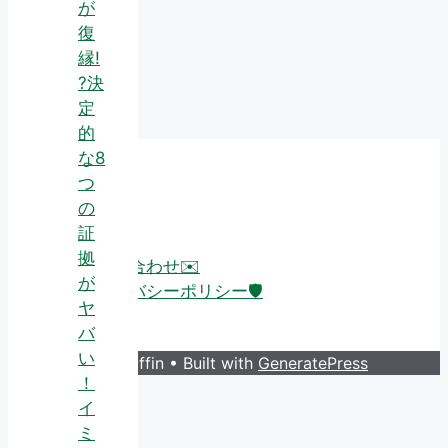
が
復
縁!
?決
定
的
な8
つ
About
の
証
拠
お問い合わせ✉️
が
プライバシーポリシー🛡️
ヤ
バ
い
© 2026 Guruffin
• Built with
GeneratePress
！
イ
ミ