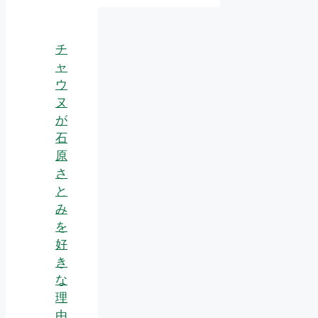
チ
ャ
ウ
ヌ
が
石
原
さ
と
み
を
好
き
な
理
由