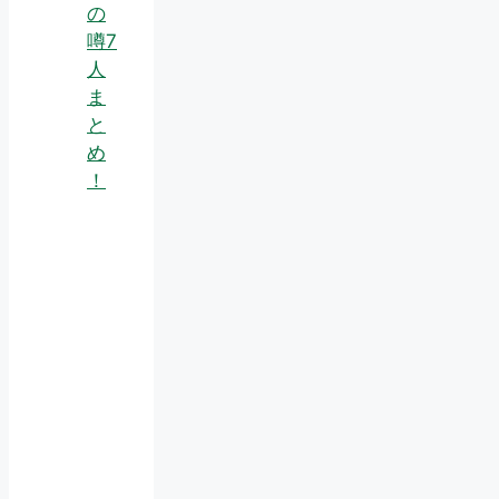
の
噂7
人
ま
と
め
！