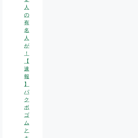
人
の
有
名
人
が
！
【
速
報
】
パ
ク
ボ
ゴ
ム
と
キ