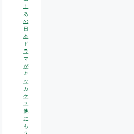
！
あ
の
日
本
ド
ラ
マ
が
キ
ッ
カ
ケ
？
他
に
も
２