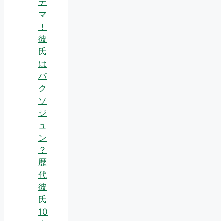
デ
マ
！
彼
氏
は
パ
ク
ソ
ジ
ュ
ン
？
歴
代
彼
氏
10