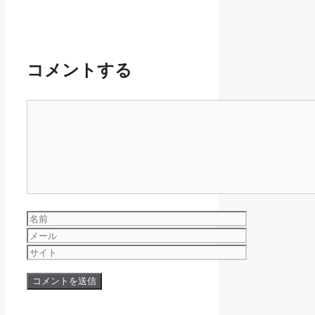
コメントする
コ
メ
ン
ト
名
前
メ
ー
サ
ル
イ
ト