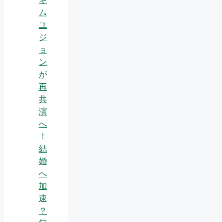
ム
ユ
ジ
ョ
ン
が
再
共
演
へ
！
結
婚
へ
加
速
？