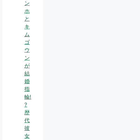
ン
ホ
と
キ
ム
ゴ
ウ
ン
が
結
婚
指
輪!
?
歴
代
彼
女