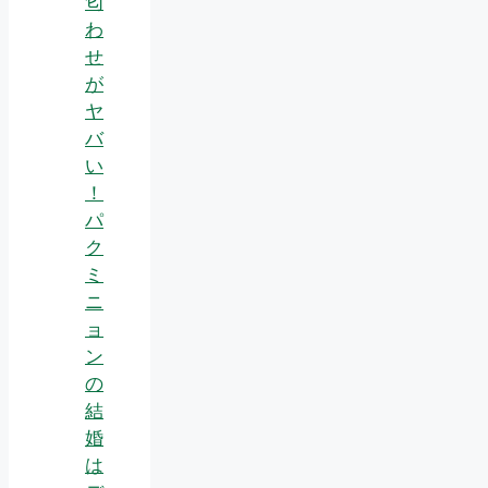
匂
わ
せ
が
ヤ
バ
い
！
パ
ク
ミ
ニ
ョ
ン
の
結
婚
は