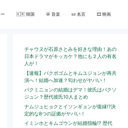
カー
🇰🇷 韓国
🥁 音楽
📜 名言
🎞️ 映画
チャウヌが石原さとみを好きな理由！あの
日本ドラマがキッカケ？他にも２人の有名
人が！
【速報】パクボゴムとキムユジョンが再共
演へ！結婚へ加速？匂わせがヤバい！
パクミニョンの結婚はデマ！彼氏はパクソ
ジュン？歴代彼氏10人まとめ
ナムジュヒョクとイソンギョンが復縁!?決
定的な8つの証拠がヤバい！
イミンホとキムゴウンが結婚指輪!? 歴代