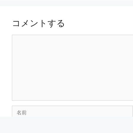
コメントする
コ
メ
ン
ト
名
前
メ