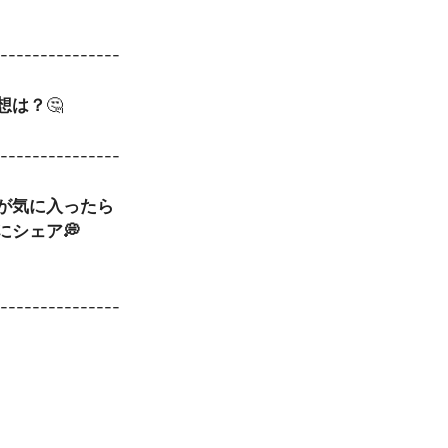
----------------
想は？
🤔
----------------
事が気に入ったら
にシェア💭
----------------