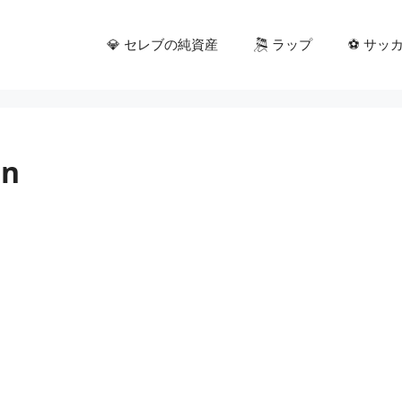
💎 セレブの純資産
🎘 ラップ
⚽ サッ
in