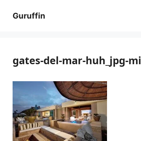
コ
ン
Guruffin
テ
ン
ツ
へ
ス
gates-del-mar-huh_jpg-m
キ
ッ
プ