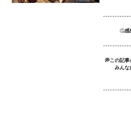
-----------
🤔
感
-----------
💭この記
みんな
-----------