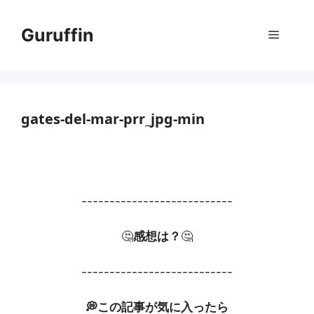
コ
ン
Guruffin
メ
テ
ン
ニ
ツ
へ
ス
gates-del-mar-prr_jpg-min
ュ
キ
ッ
ー
プ
---------------------------
🤔
感想は？
🤔
---------------------------
💭この記事が気に入ったら