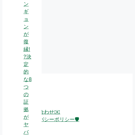
ン
ギ
ョ
ン
が
復
縁!
?決
定
的
な8
つ
About
の
証
拠
お問い合わせ✉️
が
プライバシーポリシー🛡️
ヤ
バ