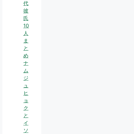
代
彼
氏
10
人
ま
と
め
ナ
ム
ジ
ュ
ヒ
ョ
ク
と
イ
ソ