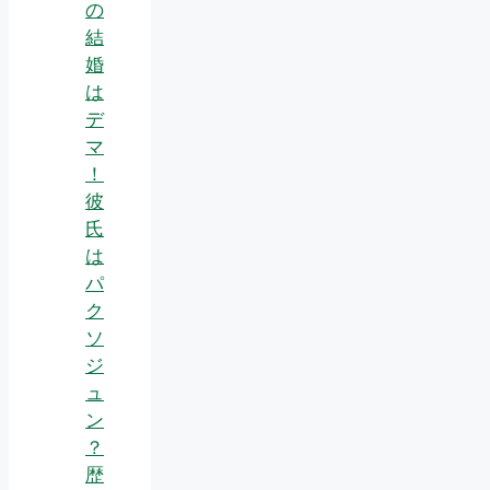
の
結
婚
は
デ
マ
！
彼
氏
は
パ
ク
ソ
ジ
ュ
ン
？
歴