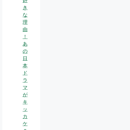
好
き
な
理
由
！
あ
の
日
本
ド
ラ
マ
が
キ
ッ
カ
ケ