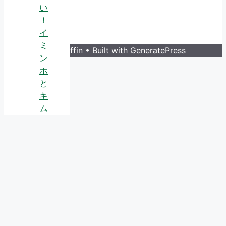
い
！
イ
ミ
© 2026 Guruffin
• Built with
GeneratePress
ン
ホ
と
キ
ム
ゴ
ウ
ン
が
結
婚
指
輪!
?