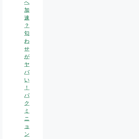
へ
加
速
？
匂
わ
せ
が
ヤ
バ
い
！
パ
ク
ミ
ニ
ョ
ン