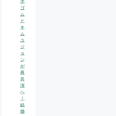
ボ
ゴ
ム
と
キ
ム
ユ
ジ
ョ
ン
が
再
共
演
へ
！
結
婚