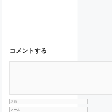
コメントする
コ
メ
ン
ト
名
前
メ