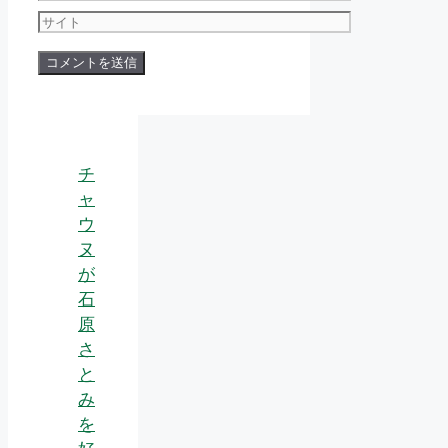
ー
サ
ル
イ
ト
チ
ャ
ウ
ヌ
が
石
原
さ
と
み
を