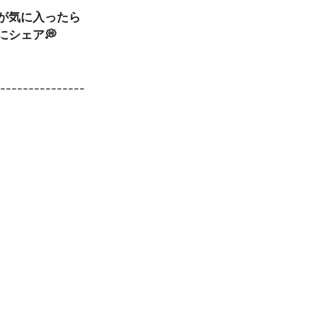
事が気に入ったら
にシェア💭
----------------