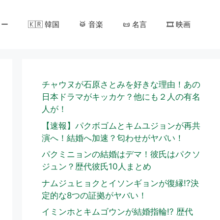
カー
🇰🇷 韓国
🥁 音楽
📜 名言
🎞️ 映画
チャウヌが石原さとみを好きな理由！あの
日本ドラマがキッカケ？他にも２人の有名
人が！
【速報】パクボゴムとキムユジョンが再共
演へ！結婚へ加速？匂わせがヤバい！
パクミニョンの結婚はデマ！彼氏はパクソ
ジュン？歴代彼氏10人まとめ
ナムジュヒョクとイソンギョンが復縁!?決
定的な8つの証拠がヤバい！
イミンホとキムゴウンが結婚指輪!? 歴代