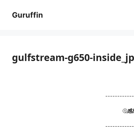
コ
ン
Guruffin
テ
ン
ツ
へ
ス
gulfstream-g650-inside_j
キ
ッ
プ
-----------
🤔
感
-----------