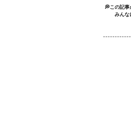
💭この記
みんな
-----------