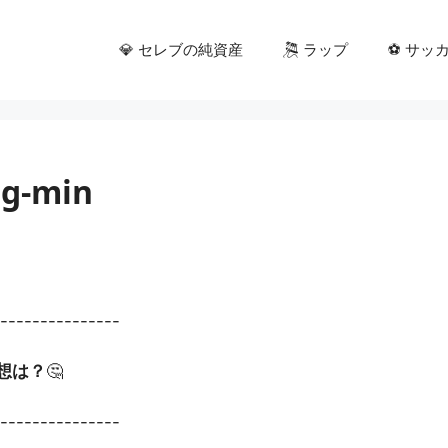
💎 セレブの純資産
🎘 ラップ
⚽ サッ
pg-min
----------------
想は？
🤔
----------------