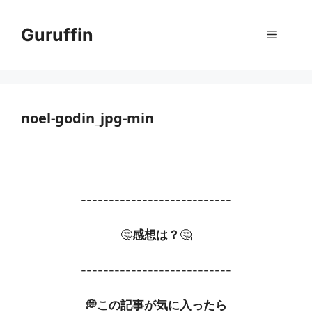
コ
ン
Guruffin
メ
テ
ン
ニ
ツ
へ
ス
noel-godin_jpg-min
ュ
キ
ッ
ー
プ
---------------------------
🤔
感想は？
🤔
---------------------------
💭この記事が気に入ったら