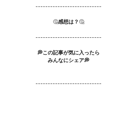
---------------------------
🤔
感想は？
🤔
---------------------------
💭この記事が気に入ったら
みんなにシェア💭
---------------------------