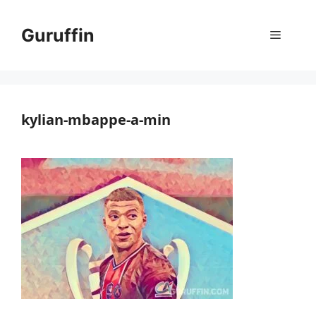
コ
ン
Guruffin
メ
テ
ン
ニ
ツ
へ
ス
kylian-mbappe-a-min
ュ
キ
ッ
ー
プ