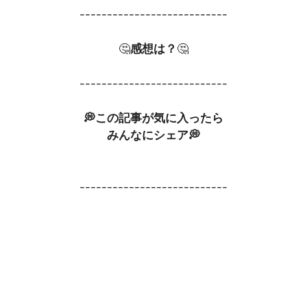
---------------------------
🤔
感想は？
🤔
---------------------------
💭この記事が気に入ったら
みんなにシェア💭
---------------------------