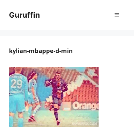
コ
ン
Guruffin
メ
テ
ン
ニ
ツ
へ
ス
kylian-mbappe-d-min
ュ
キ
ッ
ー
プ