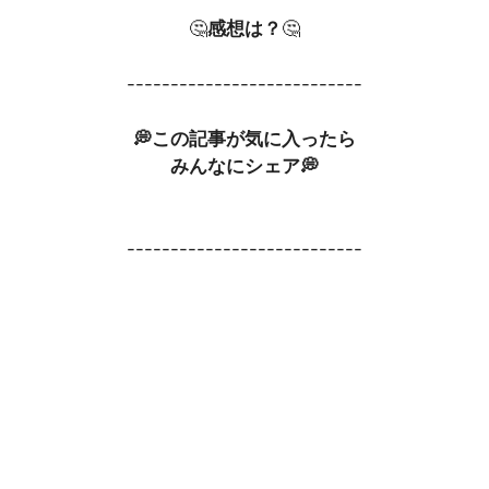
🤔
感想は？
🤔
---------------------------
💭この記事が気に入ったら
みんなにシェア💭
---------------------------