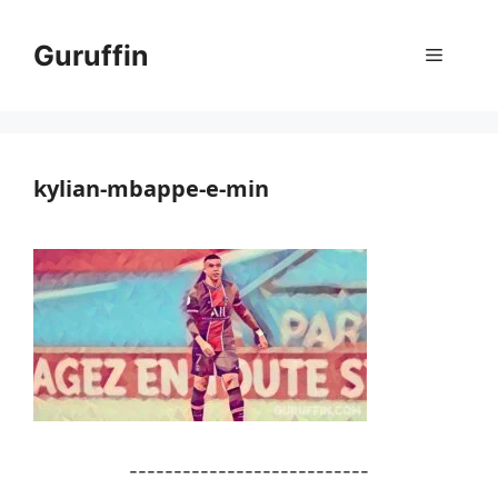
コ
ン
Guruffin
メ
テ
ン
ニ
ツ
へ
ス
kylian-mbappe-e-min
ュ
キ
ッ
ー
プ
---------------------------