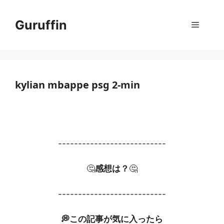
コ
ン
Guruffin
メ
テ
ン
ニ
ツ
へ
ス
kylian mbappe psg 2-min
ュ
キ
ッ
ー
プ
---------------------------
🤔
感想は？
🤔
---------------------------
💭この記事が気に入ったら