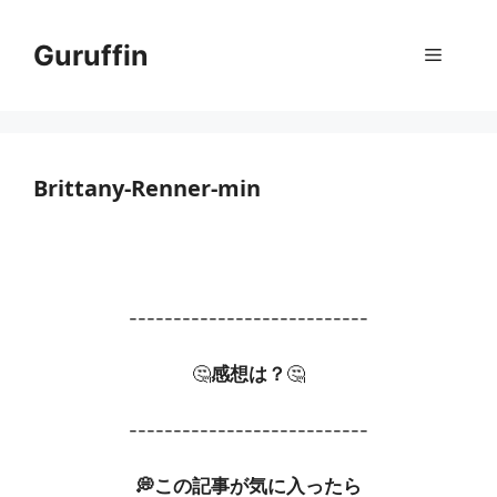
コ
ン
Guruffin
メ
テ
ン
ニ
ツ
へ
ス
Brittany-Renner-min
ュ
キ
ッ
ー
プ
---------------------------
🤔
感想は？
🤔
---------------------------
💭この記事が気に入ったら