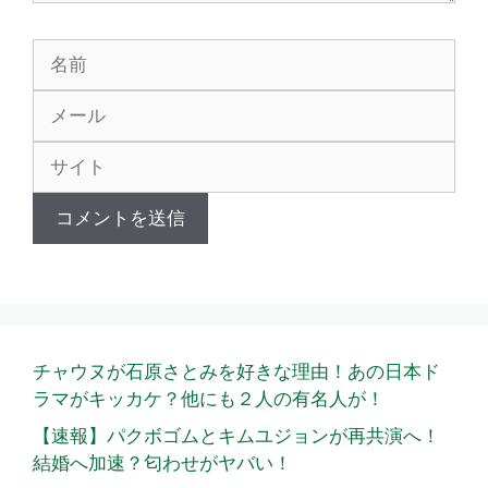
名
前
メ
ー
サ
ル
イ
ト
チャウヌが石原さとみを好きな理由！あの日本ド
ラマがキッカケ？他にも２人の有名人が！
【速報】パクボゴムとキムユジョンが再共演へ！
結婚へ加速？匂わせがヤバい！