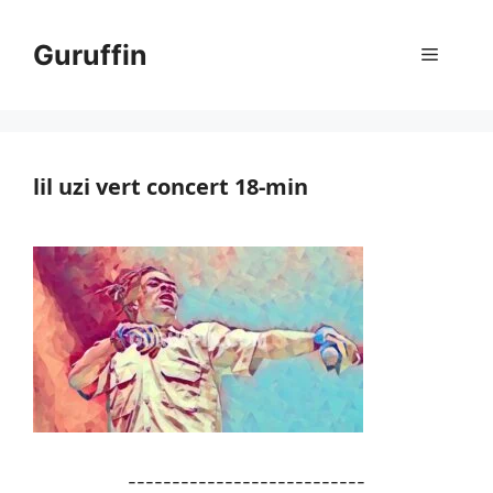
コ
ン
Guruffin
メ
テ
ン
ニ
ツ
へ
ス
lil uzi vert concert 18-min
ュ
キ
ッ
ー
プ
---------------------------