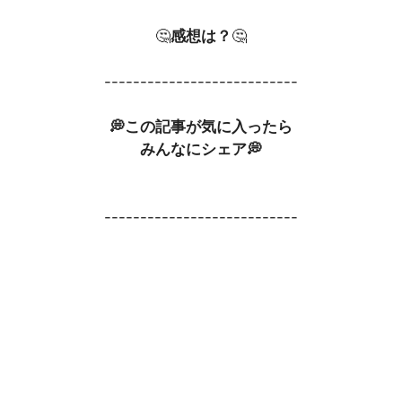
🤔
感想は？
🤔
---------------------------
💭この記事が気に入ったら
みんなにシェア💭
---------------------------