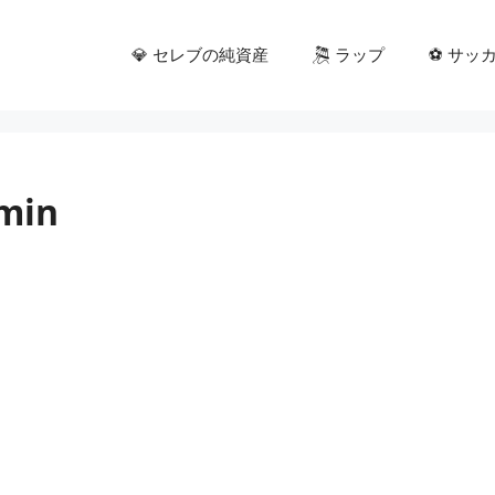
💎 セレブの純資産
🎘 ラップ
⚽ サッ
-min