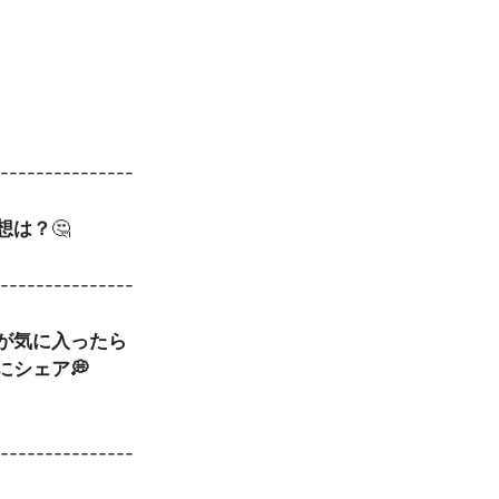
----------------
想は？
🤔
----------------
事が気に入ったら
にシェア💭
----------------