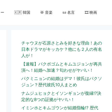
カー
🇰🇷 韓国
🥁 音楽
📜 名言
🎞️ 映画
チャウヌが石原さとみを好きな理由！あの
日本ドラマがキッカケ？他にも２人の有名
人が！
【速報】パクボゴムとキムユジョンが再共
演へ！結婚へ加速？匂わせがヤバい！
パクミニョンの結婚はデマ！彼氏はパクソ
ジュン？歴代彼氏10人まとめ
ナムジュヒョクとイソンギョンが復縁!?決
定的な8つの証拠がヤバい！
イミンホとキムゴウンが結婚指輪!? 歴代