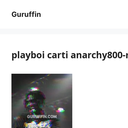
コ
ン
Guruffin
テ
ン
ツ
へ
ス
playboi carti anarchy800
キ
ッ
プ