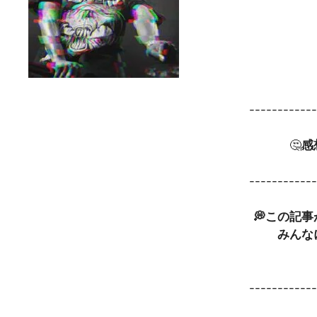
-----------
🤔
感
-----------
💭この記
みんな
-----------