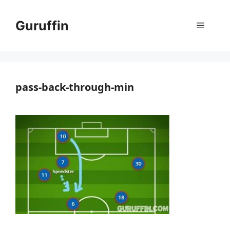
Skip
to
Guruffin
Menu
content
pass-back-through-min