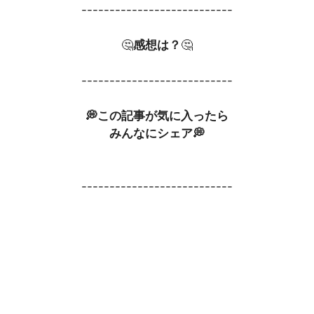
---------------------------
🤔
感想は？
🤔
---------------------------
💭この記事が気に入ったら
みんなにシェア💭
---------------------------