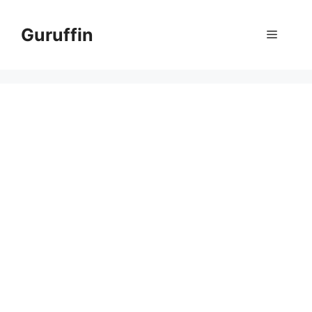
コ
ン
Guruffin
メ
テ
ン
ニ
ツ
へ
ス
ュ
キ
ッ
ー
プ