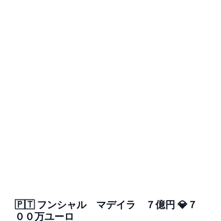
🇵🇹 フンシャル マデイラ ７億円 💎７
００万ユーロ