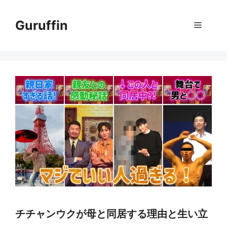
コ
ン
Guruffin
メ
テ
ン
ニ
ツ
へ
ス
ュ
キ
ッ
ー
プ
チチャンウクが母と同居する理由と生い立