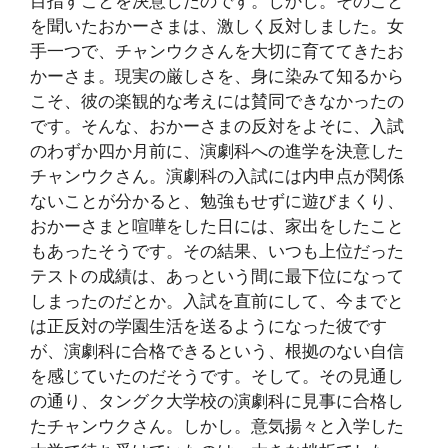
目指すことを決意したのです。しかし。そのこと
を聞いたおかーさまは、激しく反対しました。女
手一つで、チャンウクさんを大切に育ててきたお
かーさま。現実の厳しさを、身に染みて知るから
こそ、彼の楽観的な考えには賛同できなかったの
です。そんな、おかーさまの反対をよそに、入試
のわずか四か月前に、演劇科への進学を決意した
チャンウクさん。演劇科の入試には内申点が関係
ないことが分かると、勉強もせずに遊びまくり、
おかーさまと喧嘩をした日には、家出をしたこと
もあったそうです。その結果、いつも上位だった
テストの成績は、あっという間に最下位になって
しまったのだとか。入試を直前にして、今までと
は正反対の学園生活を送るようになった彼です
が、演劇科に合格できるという、根拠のない自信
を感じていたのだそうです。そして。その見通し
の通り、タングク大学校の演劇科に見事に合格し
たチャンウクさん。しかし。意気揚々と入学した