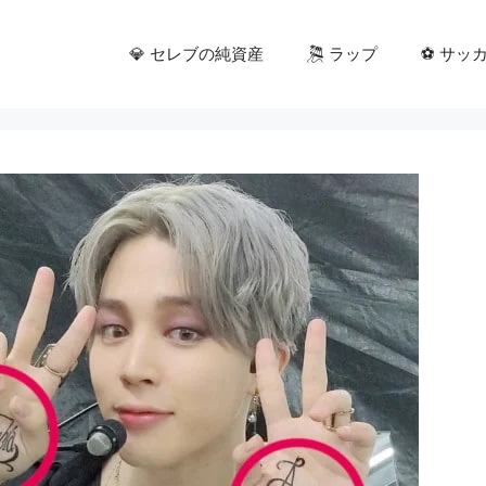
💎 セレブの純資産
🎘 ラップ
⚽ サッ