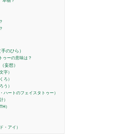
、本物？
？
？
us”（手のひら）
a”のタトゥーの意味は？
（妄想）
文字）
くろ）
ろう）
・ハートのフェイスタトゥー）
計）
TH）
ド・アイ）