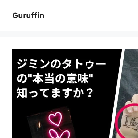
コ
ン
Guruffin
テ
ン
ツ
へ
ス
キ
ッ
プ