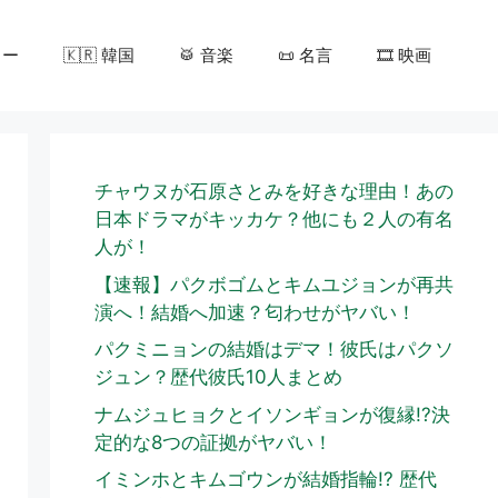
カー
🇰🇷 韓国
🥁 音楽
📜 名言
🎞️ 映画
チャウヌが石原さとみを好きな理由！あの
日本ドラマがキッカケ？他にも２人の有名
人が！
【速報】パクボゴムとキムユジョンが再共
演へ！結婚へ加速？匂わせがヤバい！
パクミニョンの結婚はデマ！彼氏はパクソ
ジュン？歴代彼氏10人まとめ
ナムジュヒョクとイソンギョンが復縁!?決
定的な8つの証拠がヤバい！
イミンホとキムゴウンが結婚指輪!? 歴代