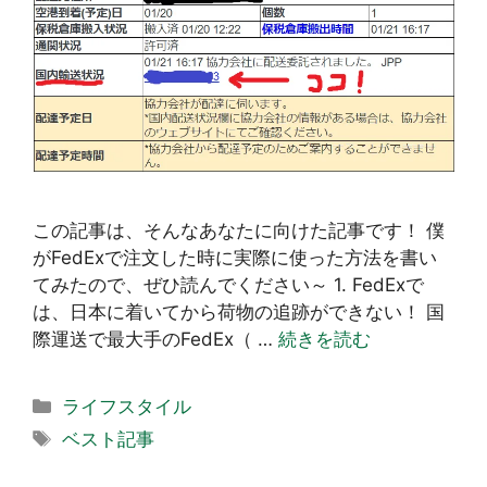
この記事は、そんなあなたに向けた記事です！ 僕
がFedExで注文した時に実際に使った方法を書い
てみたので、ぜひ読んでください～ 1. FedExで
は、日本に着いてから荷物の追跡ができない！ 国
際運送で最大手のFedEx（ …
続きを読む
カ
ライフスタイル
テ
タ
ベスト記事
ゴ
グ
リ