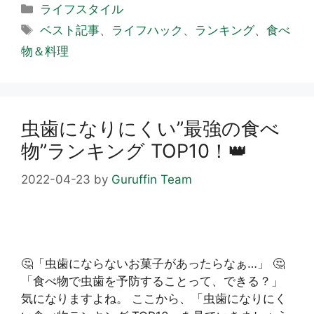
カ
ライフスタイル
テ
タ
ベスト記事
、
ライフハック
、
ランキング
、
食べ
ゴ
グ
物＆料理
リ
ー
虫歯になりにくい”最強の食べ
物”ランキング TOP10！👑
2022-04-23
by
Guruffin Team
🤔「虫歯にならないお菓子があったらなぁ…」 🤔
「食べ物で虫歯を予防することって、できる？」
気になりますよね。 ここから、「虫歯になりにく