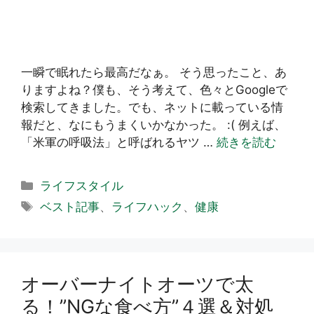
一瞬で眠れたら最高だなぁ。 そう思ったこと、あ
りますよね？僕も、そう考えて、色々とGoogleで
検索してきました。でも、ネットに載っている情
報だと、なにもうまくいかなかった。 :( 例えば、
「米軍の呼吸法」と呼ばれるヤツ …
続きを読む
カ
ライフスタイル
テ
タ
ベスト記事
、
ライフハック
、
健康
ゴ
グ
リ
ー
オーバーナイトオーツで太
る！”NGな食べ方”４選＆対処