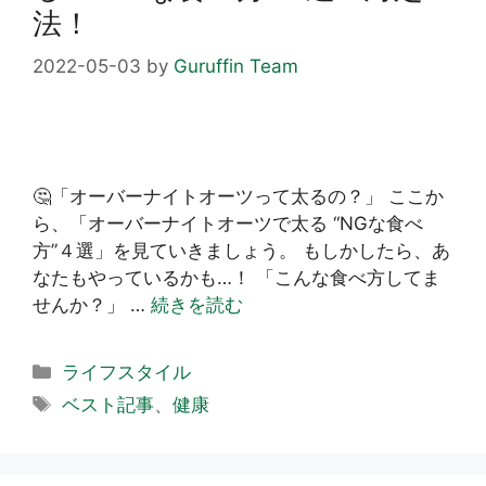
法！
2022-05-03
by
Guruffin Team
🤔「オーバーナイトオーツって太るの？」 ここか
ら、「オーバーナイトオーツで太る “NGな食べ
方”４選」を見ていきましょう。 もしかしたら、あ
なたもやっているかも…！ 「こんな食べ方してま
せんか？」 …
続きを読む
カ
ライフスタイル
テ
タ
ベスト記事
、
健康
ゴ
グ
リ
ー