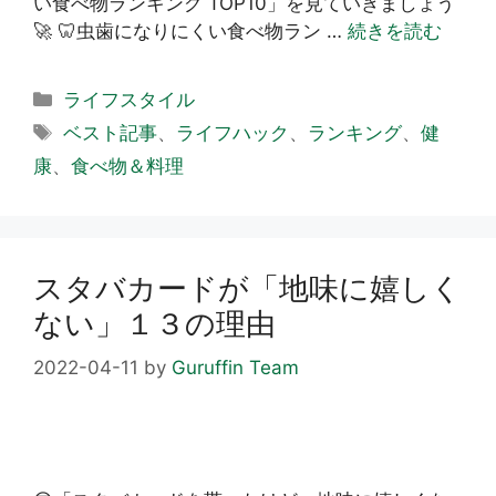
い食べ物ランキング TOP10」を見ていきましょう
🚀 🦷虫歯になりにくい食べ物ラン …
続きを読む
カ
ライフスタイル
テ
タ
ベスト記事
、
ライフハック
、
ランキング
、
健
ゴ
グ
康
、
食べ物＆料理
リ
ー
スタバカードが「地味に嬉しく
ない」１３の理由
2022-04-11
by
Guruffin Team