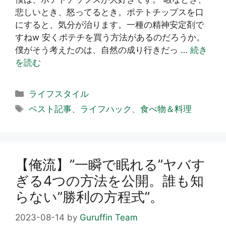
悲しいとき、怒ってるとき。ポテトチップスを口
にすると、気分が治ります。一種の精神安定剤で
すねw 安くポテチを買う方法があるのだろうか。
僕がそう考えたのは、自然の成り行きだっ …
続き
を読む
カ
ライフスタイル
テ
タ
ベスト記事
、
ライフハック
、
食べ物＆料理
ゴ
グ
リ
ー
【俺流】”一瞬で眠れる”ヤバす
ぎる4つの方法を公開。誰も知
らない”勝利の方程式”。
2023-08-14
by
Guruffin Team