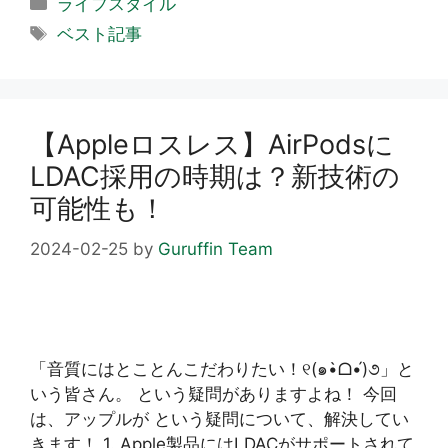
カ
ライフスタイル
テ
タ
ベスト記事
ゴ
グ
リ
ー
【Appleロスレス】AirPodsに
LDAC採用の時期は？新技術の
可能性も！
2024-02-25
by
Guruffin Team
「音質にはとことんこだわりたい！୧(๑•̀ᗝ•́)૭」と
いう皆さん。 という疑問がありますよね！ 今回
は、アップルが という疑問について、解決してい
きます！ 1. Apple製品にはLDACがサポートされて