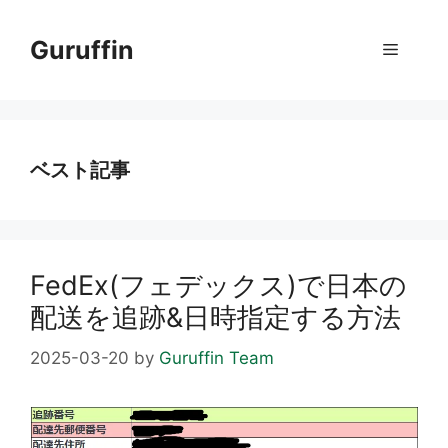
コ
ン
Guruffin
メ
テ
ン
ニ
ツ
へ
ス
ベスト記事
ュ
キ
ッ
ー
プ
FedEx(フェデックス)で日本の
配送を追跡&日時指定する方法
2025-03-20
by
Guruffin Team