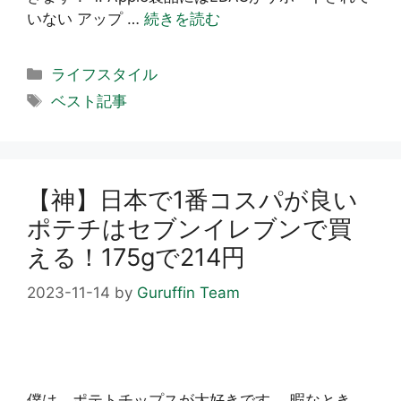
いない アップ …
続きを読む
カ
ライフスタイル
テ
タ
ベスト記事
ゴ
グ
リ
ー
【神】日本で1番コスパが良い
ポテチはセブンイレブンで買
える！175gで214円
2023-11-14
by
Guruffin Team
僕は、ポテトチップスが大好きです。 暇なとき、