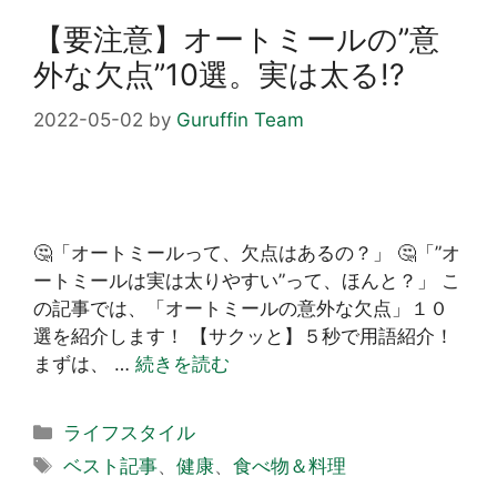
【要注意】オートミールの”意
外な欠点”10選。実は太る!?
2022-05-02
by
Guruffin Team
🤔「オートミールって、欠点はあるの？」 🤔「”オ
ートミールは実は太りやすい”って、ほんと？」 こ
の記事では、「オートミールの意外な欠点」１０
選を紹介します！ 【サクッと】５秒で用語紹介！
まずは、 …
続きを読む
カ
ライフスタイル
テ
タ
ベスト記事
、
健康
、
食べ物＆料理
ゴ
グ