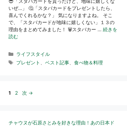
😎「スタバカードを貰ったけど、地味に嬉しくな
いぜ…」 🤔「スタバカードをプレゼントしたら、
喜んでくれるかな？」 気になりますよね。 そこ
で、「スタバカードが地味に嬉しくない」１３の
理由をまとめてみました！ 🗑️スタバカー …
続きを
読む
カ
ライフスタイル
テ
タ
プレゼント
、
ベスト記事
、
食べ物＆料理
ゴ
グ
リ
ー
ペ
ペ
1
2
次
→
ー
ー
ジ
ジ
チャウヌが石原さとみを好きな理由！あの日本ド