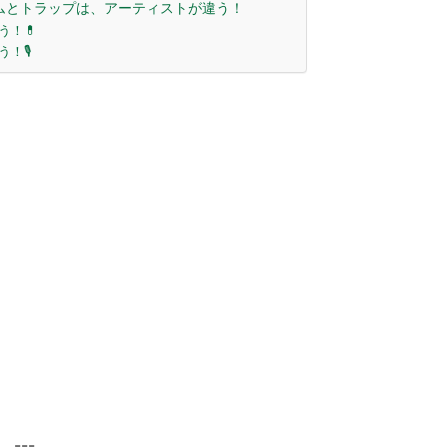
ムとトラップは、アーティストが違う！
！💊
🎙️
---