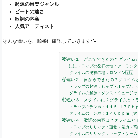
起源の音楽ジャンル
ビートの速さ
歌詞の内容
人気アーティスト
そんな違いを、順番に確認していきます🥳
🤯違い１ どこでできたの？グライム
🇺🇸トラップの発祥の地：アトランタ
グライムの発祥の地：ロンドン🇬🇧
🤯違い２ 何からできたの？グライム
トラップの起源：ヒップ・ホップ/ラッ
グライムの起源：ダンス・ミュージック
🤯違い３ スタイルは？グライムとト
トラップのテンポ：１１５-１７０ｂ
グライムのテンポ：１４０ｂｐｍ（速い
🤯違い４ 歌詞の内容は？グライムと
トラップのリリック：薬物・暴力・高
グライムのリリック：ラップ・ゲームに