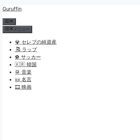
コ
Guruffin
ン
メ
テ
ニ
メニュー
ン
ュ
ツ
ー
💎 セレブの純資産
へ
🎘 ラップ
ス
⚽ サッカー
キ
🇰🇷 韓国
ッ
🥁 音楽
プ
📜 名言
🎞️ 映画