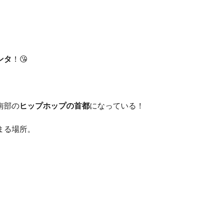
ンタ
！😘
南部の
ヒップホップの首都
になっている！
まる場所。