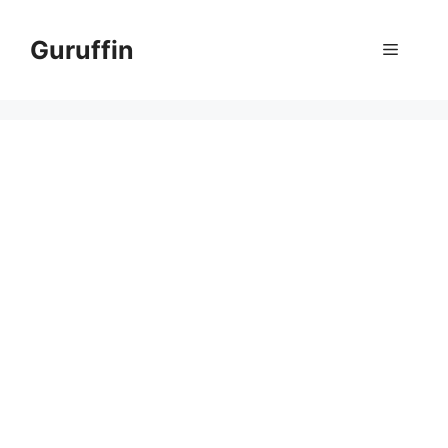
コ
ン
Guruffin
メ
テ
ン
ニ
ツ
へ
ス
ュ
キ
ッ
ー
プ