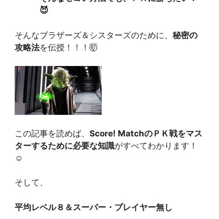
😈
そんなブラザーズ＆シスターズのために、
秘密の
攻略法
を伝授！！！🤯
この記事を読めば、
Score! MatchのＰＫ戦をマス
ターするために必要な知識
がすべてわかります！
☺️
そして、
平均レベル８＆スーパー・プレイヤー無し